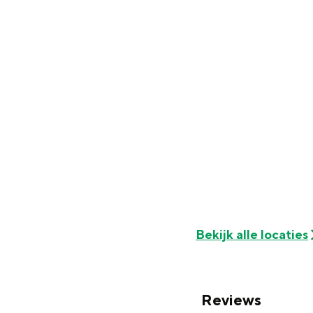
n
d
s
Bekijk alle locaties
Reviews