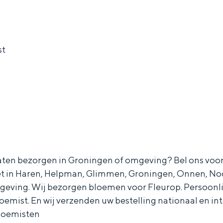
st
and
laten bezorgen in Groningen of omgeving? Bel ons voor 
n stad
 in Haren, Helpman, Glimmen, Groningen, Onnen, Noo
eving. Wij bezorgen bloemen voor Fleurop. Persoonli
loemist. En wij verzenden uw bestelling nationaal en in
loemisten