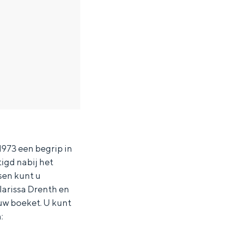
1973 een begrip in
igd nabij het
sen kunt u
arissa Drenth en
uw boeket. U kunt
ten in een iglo van stro: Groningen biedt voor ieder wat wils.
: