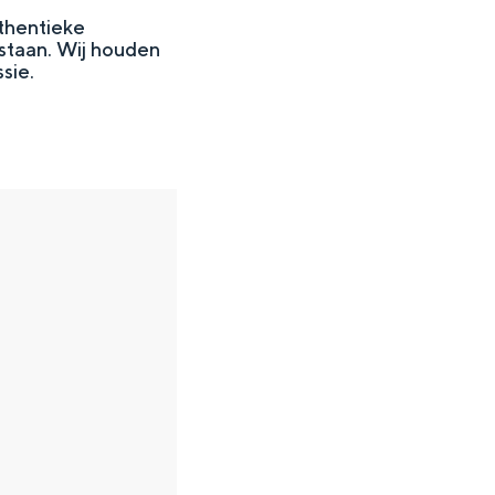
thentieke
staan. Wij houden
sie.
en
n hofje, de weidsheid van het ommeland en de sporen van een