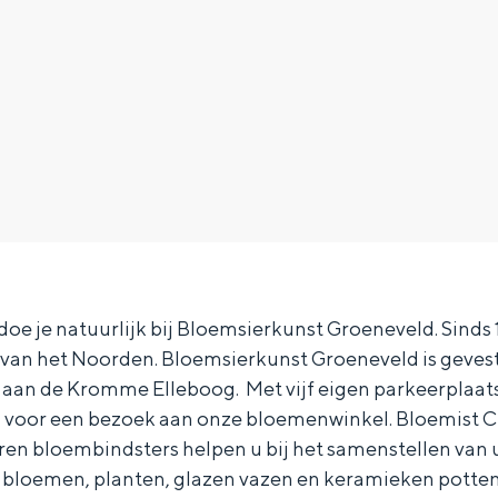
oe je natuurlijk bij Bloemsierkunst Groeneveld. Sinds 
' van het Noorden. Bloemsierkunst Groeneveld is gevest
aan de Kromme Elleboog. Met vijf eigen parkeerplaat
Bijzonder overnachten
 voor een bezoek aan onze bloemenwinkel. Bloemist Cl
ren bloembindsters helpen u bij het samenstellen van 
. Van slapen in een voormalige graanzolder van een molen tot overnach
r bloemen, planten, glazen vazen en keramieken potten