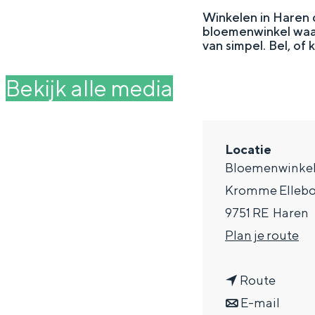
g
Winkelen in Haren 
bloemenwinkel waar
e
DIT IS GRONINGEN
van simpel. Bel, of 
Bekijk alle media
Locatie
Bloemenwinkel
Kromme Ellebo
9751 RE
Haren
n
Plan je route
In Groningen ligt het allemaal opv
a
eeuwenoud verleden.
n
a
Route
Stad
a
n
r
E-mail
Provincie