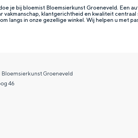
doe je bij bloemist Bloemsierkunst Groeneveld. Een au
 vakmanschap, klantgerichtheid en kwaliteit centraal 
kom langs in onze gezellige winkel. Wij helpen u met pas
 Bloemsierkunst Groeneveld
og 46
Top 10 bezienswaardighed
allend dicht bij elkaar. De levendigheid van de stad, de stilte van ee