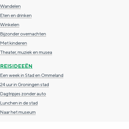
Wandelen
Eten en drinken
Winkelen
Bijzonder overnachten
Met kinderen
Theater, muziek en musea
De rijkdom van Groningen is haar 
wierdedorp.
REISIDEEËN
Lunchen in de stad
Een week in Stad en Ommeland
Naar het museum
24 uur in Groningen stad
Dagtripjes zonder auto
S
n
nl
Lunchen in de stad
e
l
Nederlands
Naar het museum
l
G
G
English
en
Deutsch
de
e
o
e