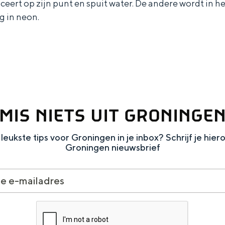
ert op zijn punt en spuit water. De andere wordt in he
g in neon.
MIS NIETS UIT GRONINGE
leukste tips voor Groningen in je inbox? Schrijf je hier
Groningen nieuwsbrief
Bijzonder overnachten
. Van slapen in een voormalige graanzolder van een molen tot overnach