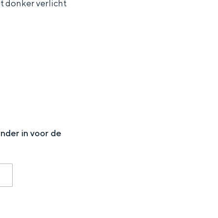
t donker verlicht
N
onder in voor de
ten in een iglo van stro: Groningen biedt voor ieder wat wils.