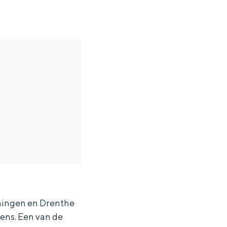
en
n hofje, de weidsheid van het ommeland en de sporen van een
oningen en Drenthe
ens. Een van de