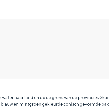
Top 10 bezienswaardighed
allend dicht bij elkaar. De levendigheid van de stad, de stilte van ee
 water naar land en op de grens van de provincies Gr
e blauw en mintgroen gekleurde conisch gevormde bak