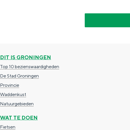
Fietsen
Wandelen
Eten & drinken
Winkelen
Overnachten
Met kinderen
DIT IS GRONINGEN
Theater, muziek en musea
Top 10 bezienswaardigheden
De Stad Groningen
REISIDEEËN
Provincie
Een week in Stad en Ommel
Waddenkust
Een dag op pad in Groninge
Natuurgebieden
WAT TE DOEN
Fietsen