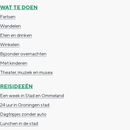
e
h
S
WAT TE DOEN
r
e
i
Fietsen
t
E
e
Wandelen
a
n
z
Eten en drinken
a
g
u
Winkelen
l
l
r
Bijzonder overnachten
H
i
d
Met kinderen
u
s
e
Theater, muziek en musea
i
h
u
REISIDEEËN
d
p
t
Een week in Stad en Ommeland
i
a
s
24 uur in Groningen stad
g
g
c
Dagtripjes zonder auto
e
e
h
Lunchen in de stad
t
e