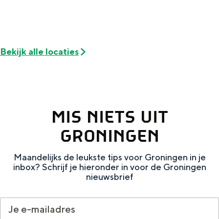
Met kinderen
Theater, muziek en musea
REISIDEEËN
Bekijk alle locaties
Een week in Stad en Ommeland
Een dag op pad in Groningen stad
MIS NIETS UIT
GRONINGEN
Maandelijks de leukste tips voor Groningen in je
inbox? Schrijf je hieronder in voor de Groningen
nieuwsbrief
Dagtripjes zonder auto