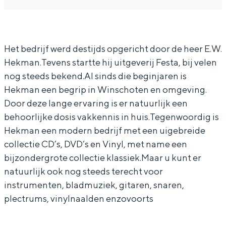
k
H
r
a
k
In Groningen ligt het allemaal opvallend
m
e
H
n
m
dicht bij elkaar. De levendigheid van de
stad, de stilte van een hofje, de
a
k
e
H
a
weidsheid van het ommeland en de
Het bedrijf werd destijds opgericht door de heer E.W.
n
m
k
e
n
sporen van een eeuwenoud verleden.
Hekman.Tevens startte hij uitgeverij Festa, bij velen
M
a
m
k
M
Stad
nog steeds bekend.Al sinds die beginjaren is
u
n
a
m
u
Hekman een begrip in Winschoten en omgeving.
Provincie
z
M
n
a
z
Door deze lange ervaring is er natuurlijk een
Waddenkust
i
u
M
n
i
behoorlijke dosis vakkennis in huis.Tegenwoordig is
Natuurgebieden
e
z
u
M
e
Hekman een modern bedrijf met een uigebreide
collectie CD’s, DVD’s en Vinyl, met name een
k
i
z
u
k
bijzondergrote collectie klassiek.Maar u kunt er
WAT TE DOEN
e
i
z
natuurlijk ook nog steeds terecht voor
k
e
i
instrumenten, bladmuziek, gitaren, snaren,
k
e
plectrums, vinylnaalden enzovoorts
k