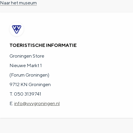
Naar het museum
a
n
a
S
l
e
:
i
N
t
TOERISTISCHE INFORMATIE
e
e
Groningen Store
d
Nieuwe Markt 1
e
(Forum Groningen)
r
9712 KN Groningen
l
T. 050 3139741
a
E.
info@vvvgroningen.nl
n
d
s