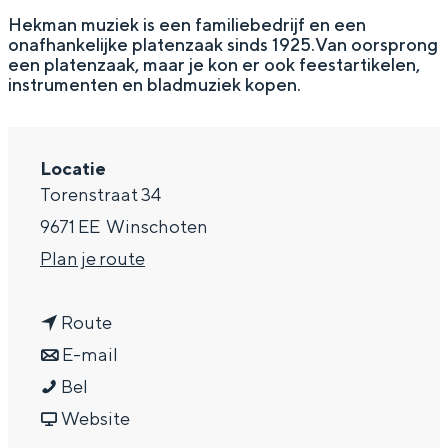
g
Wat ga jij doen?
Hekman muziek is een familiebedrijf en een
onafhankelijke platenzaak sinds 1925.Van oorsprong
e
Zomerwandelingen in Groningen
een platenzaak, maar je kon er ook feestartikelen,
instrumenten en bladmuziek kopen.
Zwemplekken
DIT IS GRONINGEN
Locatie
Torenstraat 34
9671 EE
Winschoten
n
Plan je route
a
n
a
Route
a
n
r
E-mail
H
a
a
H
Bel
Top 10
e
r
a
v
e
Website
bezienswaardigheden