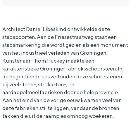
a
r
In Groningen ligt het allemaal opvallend
a
S
dicht bij elkaar. De levendigheid van de
stad, de stilte van een hofje, de
r
t
weidsheid van het ommeland en de
Architect Daniel Libeskind ontwikkelde deze
S
a
sporen van een eeuwenoud verleden.
stadspoorten. Aan de Friesestraatweg staat een
t
d
Stad
stadsmarkering die wordt gezien als een monument
a
s
van het industrieel verleden van Groningen.
Provincie
d
m
Kunstenaar Thom Puckey maakte een
Waddenkust
s
a
karakteristieke Groninger fabrieksschoorsteen. In
Natuurgebieden
m
r
de negentiende eeuw stonden deze schoorstenen
bij veel steen-, strokarton-, en
a
k
aardappelmeelfabrieken door de hele provincie.
WAT TE DOEN
r
e
Aan het eind van de vorige eeuw kwamen veel van
k
r
deze fabrieken stil te liggen, vandaar de bronzen
e
i
takken die uit de raampjes omhoog woekeren.
r
n