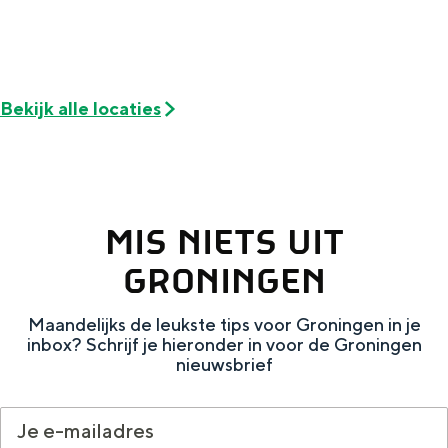
n
a
Met kinderen
i
Theater, muziek en musea
a
REISIDEEËN
Bekijk alle locaties
Een week in Stad en Ommeland
Een dag op pad in Groningen stad
MIS NIETS UIT
GRONINGEN
Maandelijks de leukste tips voor Groningen in je
inbox? Schrijf je hieronder in voor de Groningen
nieuwsbrief
Dagtripjes zonder auto