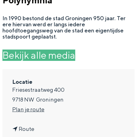
Polyhymnia
g
Wat ga jij doen?
e
In 1990 bestond de stad Groningen 950 jaar. Ter
Zomerwandelingen in Groningen
ere hiervan werd er langs iedere
Zwemplekken
hoofdtoegangsweg van de stad een eigentijdse
stadspoort geplaatst.
DIT IS GRONINGEN
Bekijk alle media
Locatie
Friesestraatweg 400
9718 NW
Groningen
n
Plan je route
a
Top 10
n
a
Route
bezienswaardigheden