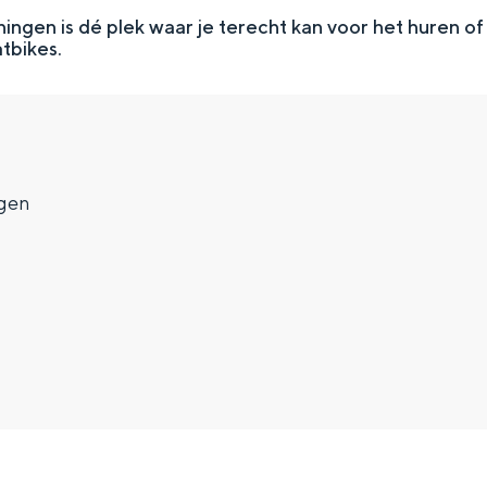
ngen is dé plek waar je terecht kan voor het huren of
tbikes.
gen
Top 10 bezienswaardighed
allend dicht bij elkaar. De levendigheid van de stad, de stilte van ee