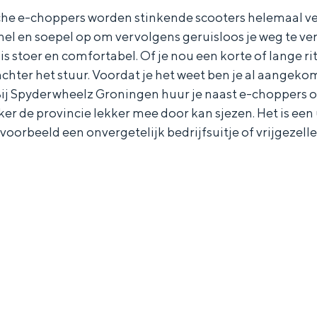
che e-choppers worden stinkende scooters helemaal verl
 snel en soepel op om vervolgens geruisloos je weg te v
s stoer en comfortabel. Of je nou een korte of lange ri
d achter het stuur. Voordat je het weet ben je al aangeko
j Spyderwheelz Groningen huur je naast e-choppers o
kker de provincie lekker mee door kan sjezen. Het is ee
voorbeeld een onvergetelijk bedrijfsuitje of vrijgezelle
Bijzonder overnachten
. Van slapen in een voormalige graanzolder van een molen tot overnach