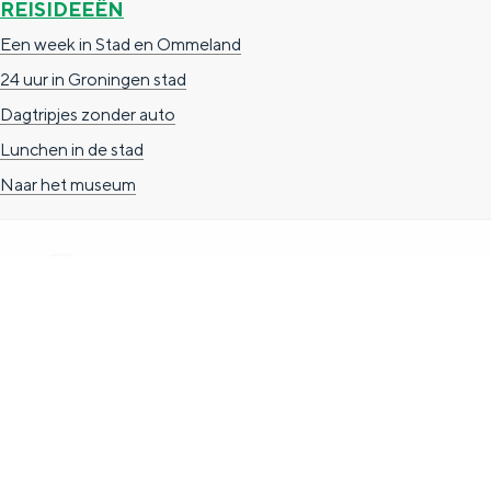
REISIDEEËN
g
g
c
Een week in Stad en Ommeland
e
e
h
24 uur in Groningen stad
t
e
Dagtripjes zonder auto
a
n
Lunchen in de stad
a
S
Naar het museum
l
e
:
i
N
t
e
e
TOERISTISCHE INFORMATIE
d
e
Groningen Store
r
Nieuwe Markt 1
l
(Forum Groningen)
a
9712 KN Groningen