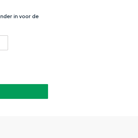
N
onder in voor de
aan de Waddenzee, midden in het groen of bij een schattig