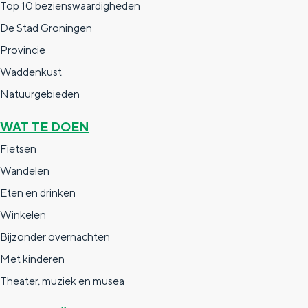
Top 10 bezienswaardigheden
c
t
h
De Stad Groningen
t
o
e
Provincie
e
t
n
Waddenkust
e
h
S
Natuurgebieden
r
e
i
WAT TE DOEN
t
E
e
Fietsen
a
n
z
Wandelen
a
g
u
Eten en drinken
l
l
r
Winkelen
H
i
d
Bijzonder overnachten
u
s
e
Met kinderen
i
h
u
Theater, muziek en musea
d
p
t
i
a
s