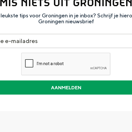
MIS NIETS UIT GRONINGE
leukste tips voor Groningen in je inbox? Schrijf je hier
Groningen nieuwsbrief
Dagtripjes zonder auto
veranderlijke landschap. Binen een mum van tijd sta je vanuit de stad 