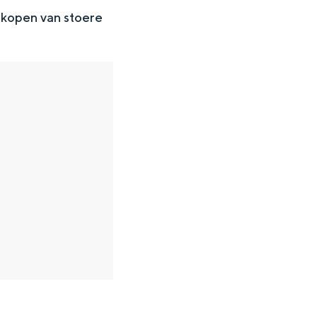
 kopen van stoere
en
n hofje, de weidsheid van het ommeland en de sporen van een