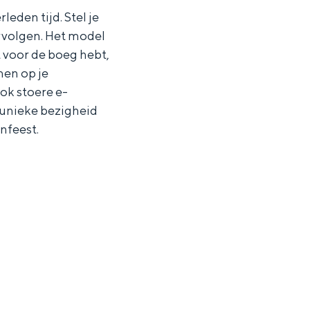
eden tijd. Stel je
ervolgen. Het model
t voor de boeg hebt,
men op je
ok stoere e-
n unieke bezigheid
nfeest.
ten in een iglo van stro: Groningen biedt voor ieder wat wils.