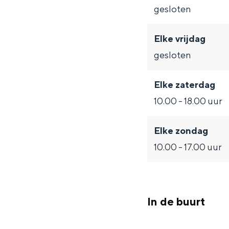
gesloten
Elke vrijdag
gesloten
Elke zaterdag
De rijkdom van Groningen is haar 
10.00 - 18.00 uur
wierdedorp.
Lunchen in de stad
Elke zondag
Naar het museum
10.00 - 17.00 uur
S
n
nl
e
l
Nederlands
In de buurt
l
G
G
English
en
Deutsch
de
e
o
e