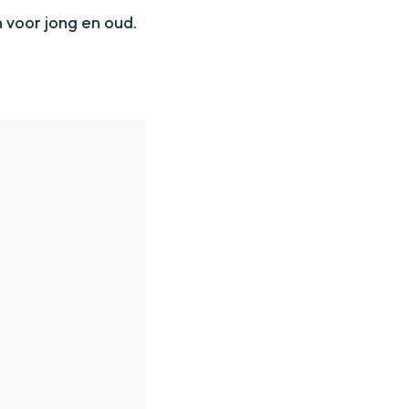
n voor jong en oud.
en
n hofje, de weidsheid van het ommeland en de sporen van een