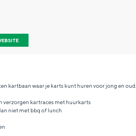
WEBSITE
en kartbaan waar je karts kunt huren voor jong en oud
en verzorgen kartraces met huurkarts
 dan niet met bbq of lunch
Bijzonder overnachten
. Van slapen in een voormalige graanzolder van een molen tot overnach
ten