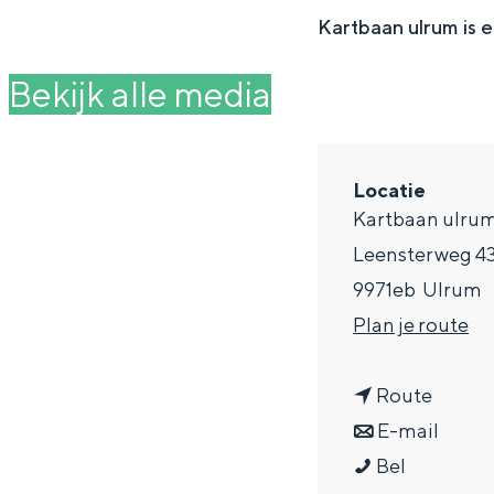
g
Kartbaan ulrum is e
e
DIT IS GRONINGEN
Bekijk alle media
Locatie
Kartbaan ulru
Leensterweg 4
9971eb
Ulrum
n
Plan je route
a
In Groningen ligt het allemaal opv
n
a
Route
eeuwenoud verleden.
a
n
r
E-mail
Stad
K
a
a
K
Bel
Provincie