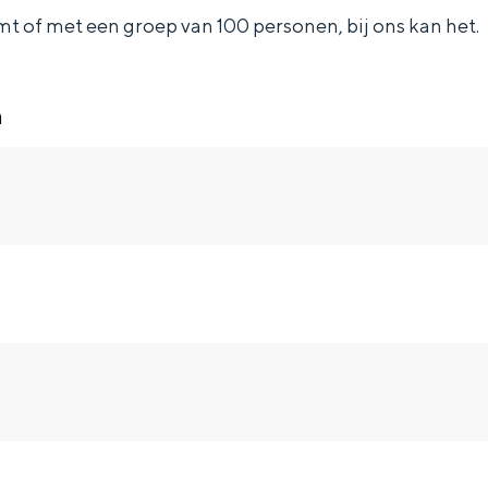
mt of met een groep van 100 personen, bij ons kan het.
n
and
n stad