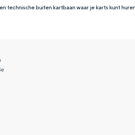
en technische buiten kartbaan waar je karts kunt hure
m
3e
Top 10 bezienswaardighed
allend dicht bij elkaar. De levendigheid van de stad, de stilte van ee