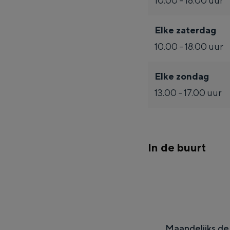
10.00 - 18.00 uur
Fietsen
Wandelen
Elke zaterdag
Eten & drinken
10.00 - 18.00 uur
Winkelen
Overnachten
Elke zondag
Met kinderen
13.00 - 17.00 uur
Theater, muziek en musea
REISIDEEËN
In de buurt
Een week in Stad en Ommel
Een dag op pad in Groninge
Maandelijks de 