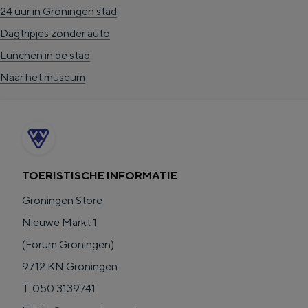
24 uur in Groningen stad
g
g
c
Dagtripjes zonder auto
e
e
h
Lunchen in de stad
t
e
Naar het museum
a
n
a
S
l
e
:
i
N
t
TOERISTISCHE INFORMATIE
e
e
Groningen Store
d
Nieuwe Markt 1
e
(Forum Groningen)
r
9712 KN Groningen
l
T. 050 3139741
a