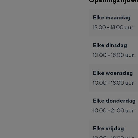
d
r
F
d
d
Waddenkust
Elke maandag
e
r
F
Natuurgebieden
13.00 - 18.00 uur
d
e
r
d
e
WAT TE DOEN
Elke dinsdag
d
10.00 - 18.00 uur
Elke woensdag
10.00 - 18.00 uur
Elke donderdag
10.00 - 21.00 uur
Overnachten was nog nooit zo leuk
Elke vrijdag