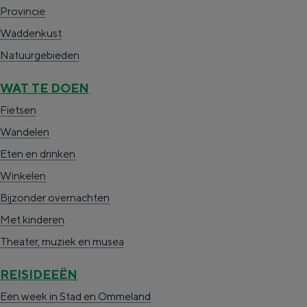
Provincie
c
t
h
Waddenkust
t
o
e
Natuurgebieden
e
t
n
e
h
S
WAT TE DOEN
r
e
i
Fietsen
t
E
e
Wandelen
a
n
z
Eten en drinken
a
g
u
Winkelen
l
l
r
Bijzonder overnachten
H
i
d
Met kinderen
u
s
e
Theater, muziek en musea
i
h
u
REISIDEEËN
d
p
t
Een week in Stad en Ommeland
i
a
s