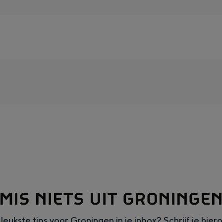
and
n stad
MIS NIETS UIT GRONINGE
leukste tips voor Groningen in je inbox? Schrijf je hier