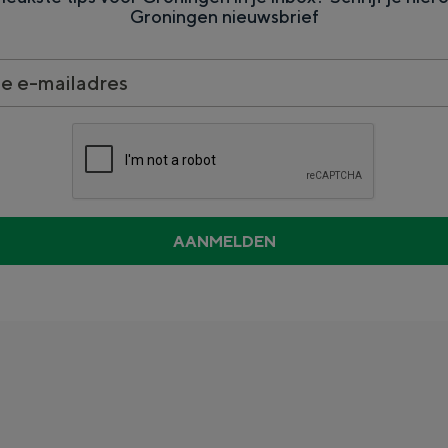
Groningen nieuwsbrief
Dagtripjes zonder auto
veranderlijke landschap. Binen een mum van tijd sta je vanuit de stad 