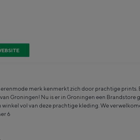
WEBSITE
herenmode merk kenmerkt zich door prachtige prints. Er
Top 10 bezienswaardighed
van Groningen! Nu is er in Groningen een Brandstore 
 winkel vol van deze prachtige kleding. We verwelkome
allend dicht bij elkaar. De levendigheid van de stad, de stilte van ee
er 6
n