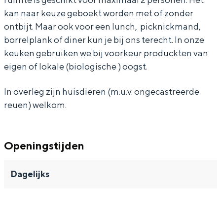
e
l
e
P
P
P
kan naar keuze geboekt worden met of zonder
e
l
o
o
o
ontbijt. Maar ook voor een lunch, picknickmand,
e
borrelplank of diner kun je bij ons terecht. In onze
r
r
r
keuken gebruiken we bij voorkeur produckten van
Bijzonder overnachten
r
r
r
eigen of lokale (biologische ) oogst.
e
e
e
Overnachten was nog nooit zo leuk. Van
slapen in een voormalige graanzolder
p
p
p
In overleg zijn huisdieren (m.u.v. ongecastreerde
van een molen tot overnachten in een
o
o
o
reuen) welkom.
iglo van stro: Groningen biedt voor ieder
e
e
e
wat wils.
l
l
l
Fietsen
Openingstijden
e
e
e
Wandelen
Eten & drinken
Dagelijks
Winkelen
Overnachten