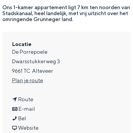
g
Wat ga jij doen?
Ons 1-kamer appartement ligt 7 km ten noorden van
Stadskanaal, heel landelijk, met vrij uitzicht over het
e
Zomerwandelingen in Groningen
omringende Grunneger land.
Zwemplekken
Locatie
DIT IS GRONINGEN
De Porrepoele
Dwarsstukkerweg 3
9661 TC
Alteveer
n
Plan je route
a
n
a
Route
a
n
r
E-mail
B
a
a
B
Bel
Top 10
bezienswaardigheden
&
r
a
v
&
Website