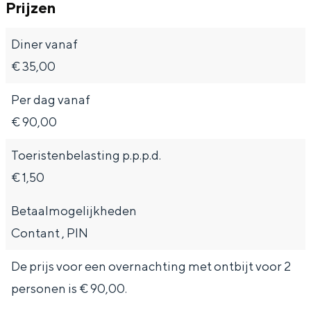
Met kinderen
Prijzen
Theater, muziek en musea
Diner vanaf
€ 35,00
REISIDEEËN
Een week in Stad en Ommeland
Per dag vanaf
Een dag op pad in Groningen stad
€ 90,00
Toeristenbelasting p.p.p.d.
€ 1,50
Betaalmogelijkheden
Contant , PIN
De prijs voor een overnachting met ontbijt voor 2
Dagtripjes zonder auto
personen is € 90,00.