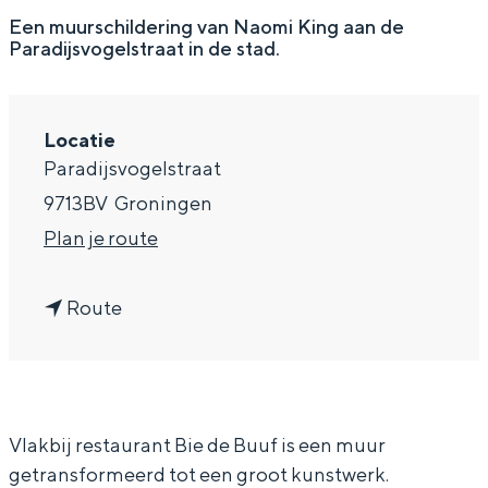
g
Wat ga jij doen?
Een muurschildering van Naomi King aan de
Paradijsvogelstraat in de stad.
e
Zomerwandelingen in Groningen
Zwemplekken
Locatie
Paradijsvogelstraat
DIT IS GRONINGEN
9713BV
Groningen
n
Plan je route
a
n
a
Route
a
r
a
N
r
a
Top 10
Vlakbij restaurant Bie de Buuf is een muur
N
o
bezienswaardigheden
getransformeerd tot een groot kunstwerk.
a
m