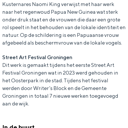
Kusternares Naomi King verwijst met haar werk
In Groningen ligt het allemaal opvallend
o
i
dicht bij elkaar. De levendigheid van de
naar het regenwoud Papua New Guinea wat sterk
m
K
stad, de stilte van een hofje, de
onder druk staat en de vrouwen die daar een grote
weidsheid van het ommeland en de
i
i
rol speelt in het behouden van de lokale identiteit en
sporen van een eeuwenoud verleden.
K
n
natuur. Op de schildering is een Papuaanse vrouw
afgebeeld als beschermvrouw van de lokale vogels.
Stad
i
g
Provincie
n
-
Street Art Festival Groningen
g
B
Waddenkust
Dit werk is gemaakt tijdens het eerste Street Art
-
i
Natuurgebieden
Festival Groningen wat in 2023 werd gehouden in
het Oosterpark in de stad. Tijdens het festival
B
r
werden door Writer’s Block en de Gemeente
i
d
WAT TE DOEN
Groningen in totaal 7 nieuwe werken toegevoegd
r
s
aan de wijk.
d
i
s
n
i
p
In de buurt