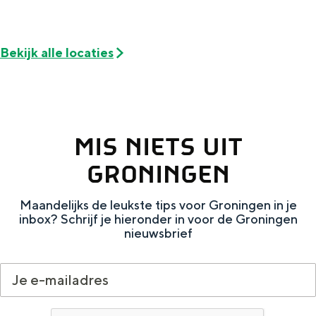
Met kinderen
Theater, muziek en musea
Bekijk alle locaties
REISIDEEËN
Een week in Stad en Ommeland
Een dag op pad in Groningen stad
MIS NIETS UIT
GRONINGEN
Maandelijks de leukste tips voor Groningen in je
inbox? Schrijf je hieronder in voor de Groningen
nieuwsbrief
Dagtripjes zonder auto