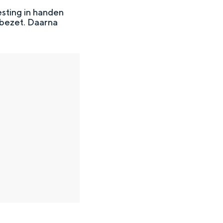
sting in handen
 bezet. Daarna
en
n hofje, de weidsheid van het ommeland en de sporen van een