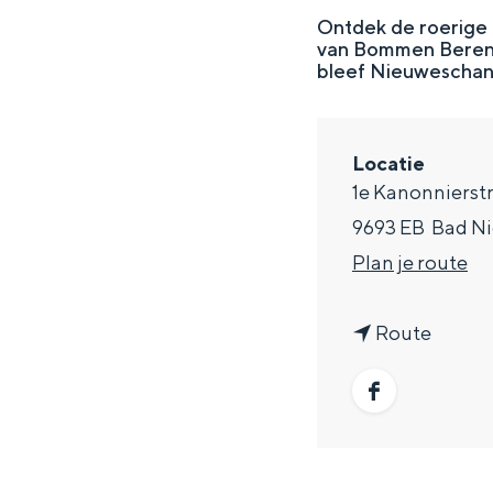
g
Ontdek de roerige 
van Bommen Berend 
e
DIT IS GRONINGEN
bleef Nieuweschans
Locatie
1e Kanonnierstr
9693 EB
Bad N
n
Plan je route
a
n
a
Route
a
r
In Groningen ligt het allemaal opv
a
V
F
eeuwenoud verleden.
r
e
a
Stad
V
s
c
Provincie