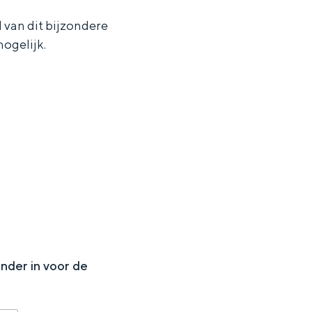
van dit bijzondere
ogelijk.
N
onder in voor de
ten in een iglo van stro: Groningen biedt voor ieder wat wils.