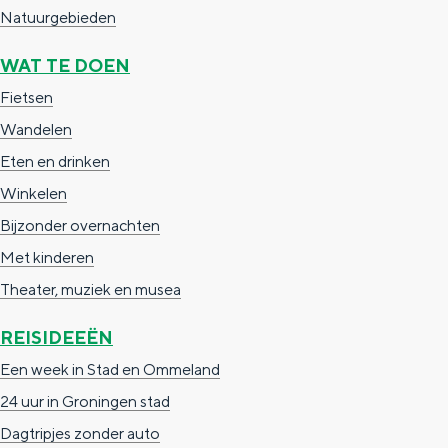
s
Natuurgebieden
c
WAT TE DOEN
h
Fietsen
a
Wandelen
n
Eten en drinken
s
De rijkdom van Groningen is haar 
Winkelen
wierdedorp.
Bijzonder overnachten
Lunchen in de stad
Met kinderen
Naar het museum
Theater, muziek en musea
REISIDEEËN
S
n
nl
Een week in Stad en Ommeland
e
l
Nederlands
24 uur in Groningen stad
l
G
G
English
en
Deutsch
de
Dagtripjes zonder auto
e
o
e