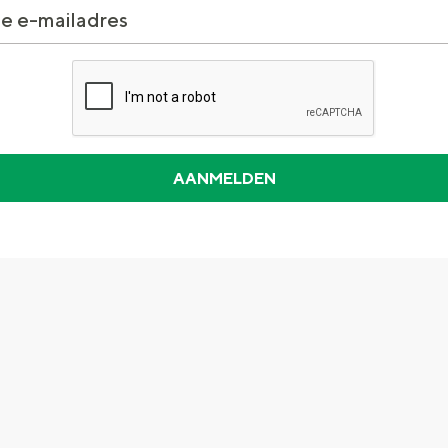
and
n stad