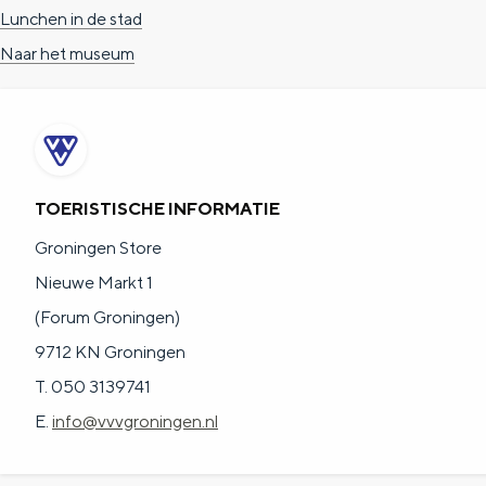
Lunchen in de stad
c
t
h
Naar het museum
t
o
e
e
t
n
e
h
S
r
e
i
t
E
e
TOERISTISCHE INFORMATIE
a
n
z
Groningen Store
a
g
u
Nieuwe Markt 1
l
l
r
(Forum Groningen)
H
i
d
9712 KN Groningen
u
s
e
T. 050 3139741
i
h
u
E.
info@vvvgroningen.nl
d
p
t
i
a
s