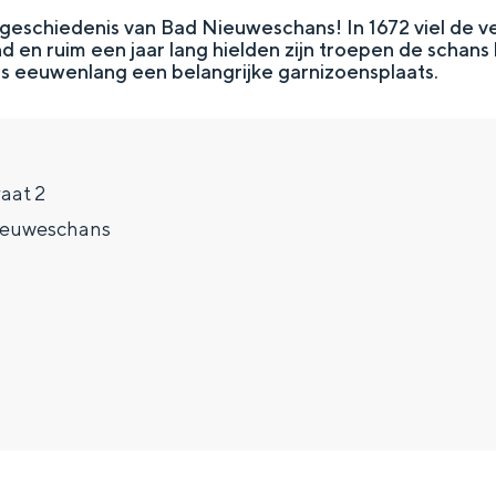
geschiedenis van Bad Nieuweschans! In 1672 viel de ve
en ruim een jaar lang hielden zijn troepen de schans
 eeuwenlang een belangrijke garnizoensplaats.
aat 2
ieuweschans
Top 10 bezienswaardighed
allend dicht bij elkaar. De levendigheid van de stad, de stilte van ee