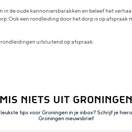
in de oude kannoniersbarakken en beleef het verhaal 
rp. Ook een rondleiding door het dorp is op afspraak m
ndleidingen uitsluitend op afspraak.
MIS NIETS UIT GRONINGE
Bijzonder overnachten
leukste tips voor Groningen in je inbox? Schrijf je hier
Groningen nieuwsbrief
. Van slapen in een voormalige graanzolder van een molen tot overnach