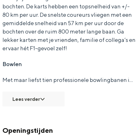
bochten. De karts hebben een topsnelheid van +/-
w
B
&
g
w
80 km per uur. De snelste coureurs vliegen met een
l
o
B
&
l
gemiddelde snelheid van 57 km per uur door de
i
w
o
B
i
bochten over de ruim 800 meter lange baan. Ga
Bijzonder overnachten
n
l
w
o
n
lekker karten met je vrienden, familie of collega’s en
g
i
l
w
g
Overnachten was nog nooit zo leuk. Van
ervaar hét F1-gevoel zelf!
slapen in een voormalige graanzolder
G
n
i
l
G
van een molen tot overnachten in een
Bowlen
r
g
n
i
r
iglo van stro: Groningen biedt voor ieder
wat wils.
o
G
g
n
o
Met maar liefst tien professionele bowlingbanen i…
n
r
G
g
n
Fietsen
i
o
r
G
i
Wandelen
Lees verder
n
n
o
r
n
Eten & drinken
g
i
n
o
g
Winkelen
e
n
i
n
e
Openingstijden
Overnachten
n
g
n
i
n