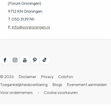
(Forum Groningen)
9712 KN Groningen
T. 050 3139741
E.
info@vvvgroningen.nl
F
I
Y
P
T
a
n
o
i
i
© 2026
Disclaimer
Privacy
Colofon
c
s
u
n
k
Toegankelijkheidsverklaring
Blogs
Evenement aanmelden
e
t
T
t
T
Voor ondernemers
-
Cookie voorkeuren
b
a
u
e
o
o
g
b
r
k