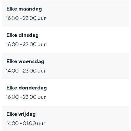
Met kinderen
e
g
n
Elke maandag
Theater, muziek en musea
n
e
g
16.00 - 23.00 uur
n
e
REISIDEEËN
Elke dinsdag
n
Een week in Stad en Ommeland
16.00 - 23.00 uur
Een dag op pad in Groningen stad
Elke woensdag
14.00 - 23.00 uur
Elke donderdag
16.00 - 23.00 uur
Elke vrijdag
Dagtripjes zonder auto
14.00 - 01.00 uur