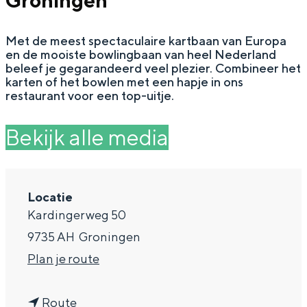
Groningen
g
Wat ga jij doen?
e
Met de meest spectaculaire kartbaan van Europa
Zomerwandelingen in Groningen
en de mooiste bowlingbaan van heel Nederland
Zwemplekken
beleef je gegarandeerd veel plezier. Combineer het
karten of het bowlen met een hapje in ons
restaurant voor een top-uitje.
DIT IS GRONINGEN
Bekijk alle media
Locatie
Kardingerweg 50
9735 AH
Groningen
n
Plan je route
Top 10
a
bezienswaardigheden
n
a
Route