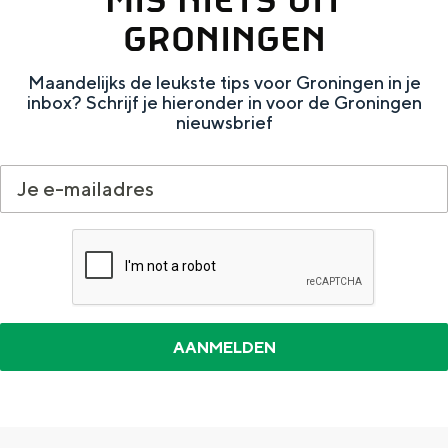
a
n
GRONINGEN
a
S
l
e
Maandelijks de leukste tips voor Groningen in je
inbox? Schrijf je hieronder in voor de Groningen
:
i
nieuwsbrief
N
t
e
e
d
e
r
l
a
n
d
s