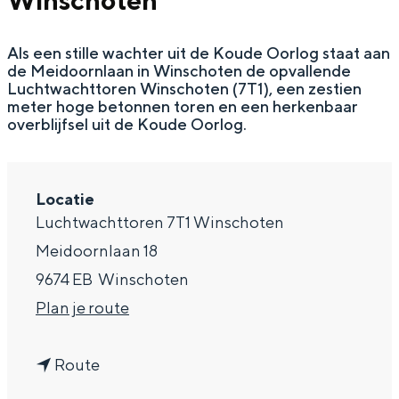
Winschoten
g
Wat ga jij doen?
e
Als een stille wachter uit de Koude Oorlog staat aan
Zomerwandelingen in Groningen
de Meidoornlaan in Winschoten de opvallende
Zwemplekken
Luchtwachttoren Winschoten (7T1), een zestien
meter hoge betonnen toren en een herkenbaar
overblijfsel uit de Koude Oorlog.
DIT IS GRONINGEN
Locatie
Luchtwachttoren 7T1 Winschoten
Meidoornlaan 18
9674 EB
Winschoten
n
Plan je route
a
Top 10
n
a
Route
bezienswaardigheden
a
r