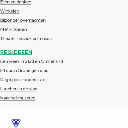
Eten en drinken
a
n
Winkelen
a
S
Bijzonder overnachten
l
e
Met kinderen
:
i
Theater, muziek en musea
N
t
e
e
REISIDEEËN
d
Een week in Stad en Ommeland
e
24 uur in Groningen stad
r
Dagtripjes zonder auto
l
Lunchen in de stad
a
Naar het museum
n
d
s