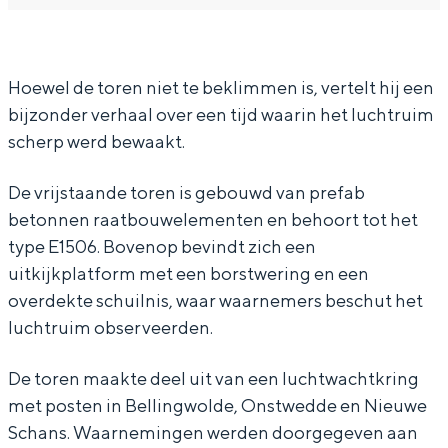
In Groningen ligt het allemaal opvallend
a
L
dicht bij elkaar. De levendigheid van de
r
u
stad, de stilte van een hofje, de
weidsheid van het ommeland en de
Hoewel de toren niet te beklimmen is, vertelt hij een
L
c
sporen van een eeuwenoud verleden.
bijzonder verhaal over een tijd waarin het luchtruim
u
h
scherp werd bewaakt.
Stad
c
t
Provincie
h
w
De vrijstaande toren is gebouwd van prefab
t
a
Waddenkust
betonnen raatbouwelementen en behoort tot het
type E1506. Bovenop bevindt zich een
w
c
Natuurgebieden
uitkijkplatform met een borstwering en een
a
h
overdekte schuilnis, waar waarnemers beschut het
c
t
WAT TE DOEN
luchtruim observeerden.
h
t
t
o
De toren maakte deel uit van een luchtwachtkring
met posten in Bellingwolde, Onstwedde en Nieuwe
t
r
Schans. Waarnemingen werden doorgegeven aan
o
e