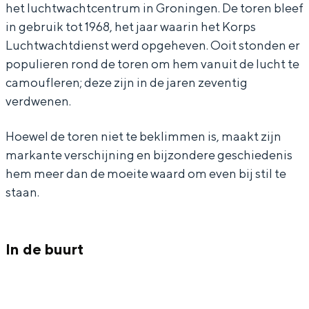
het luchtwachtcentrum in Groningen. De toren bleef
r
n
in gebruik tot 1968, het jaar waarin het Korps
e
7
Luchtwachtdienst werd opgeheven. Ooit stonden er
n
T
populieren rond de toren om hem vanuit de lucht te
Bijzonder overnachten
camoufleren; deze zijn in de jaren zeventig
7
1
verdwenen.
T
W
Overnachten was nog nooit zo leuk. Van
slapen in een voormalige graanzolder
1
i
Hoewel de toren niet te beklimmen is, maakt zijn
van een molen tot overnachten in een
W
n
iglo van stro: Groningen biedt voor ieder
markante verschijning en bijzondere geschiedenis
wat wils.
i
s
hem meer dan de moeite waard om even bij stil te
staan.
n
c
Fietsen
s
h
Wandelen
c
o
Eten & drinken
In de buurt
h
t
Winkelen
o
e
Overnachten
t
n