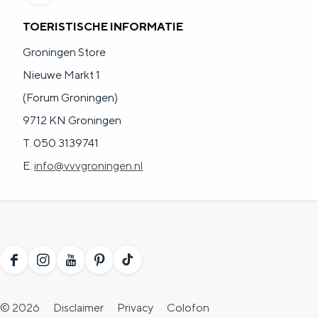
TOERISTISCHE INFORMATIE
Groningen Store
Nieuwe Markt 1
(Forum Groningen)
9712 KN Groningen
T. 050 3139741
E.
info@vvvgroningen.nl
F
I
Y
P
T
a
n
o
i
i
© 2026
Disclaimer
Privacy
Colofon
c
s
u
n
k