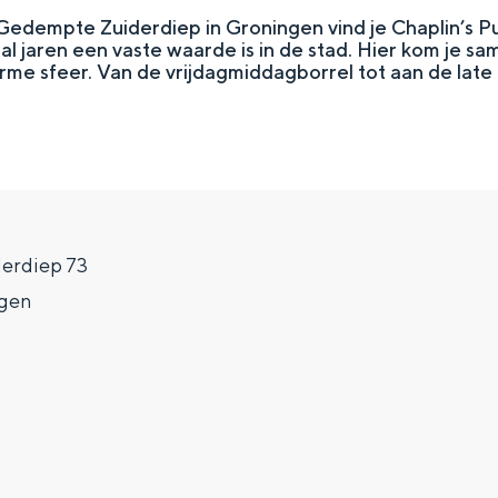
Gedempte Zuiderdiep in Groningen vind je Chaplin’s Pu
al jaren een vaste waarde is in de stad. Hier kom je s
rme sfeer. Van de vrijdagmiddagborrel tot aan de late 
erdiep 73
gen
Top 10 bezienswaardighed
allend dicht bij elkaar. De levendigheid van de stad, de stilte van ee