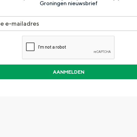
Groningen nieuwsbrief
Dagtripjes zonder auto
veranderlijke landschap. Binen een mum van tijd sta je vanuit de stad 