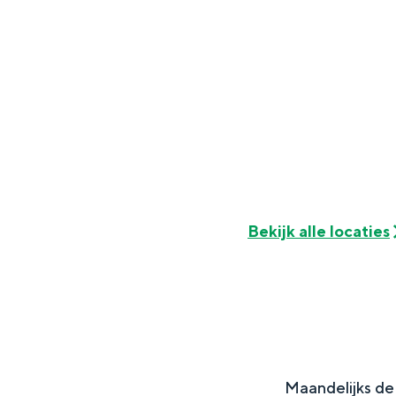
Fietsen
Wandelen
Eten & drinken
Winkelen
Overnachten
Met kinderen
Theater, muziek en musea
Bekijk alle locaties
REISIDEEËN
Een week in Stad en Ommel
Een dag op pad in Groninge
Maandelijks de 