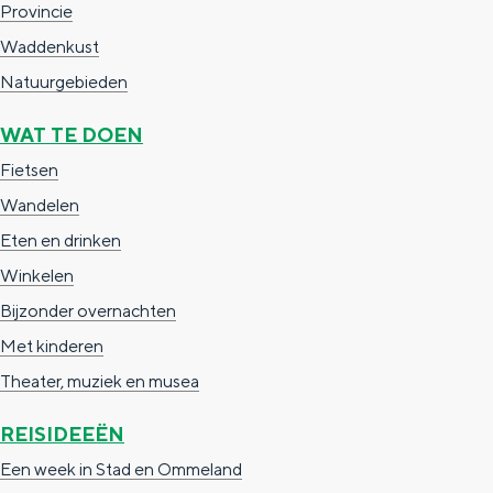
Provincie
c
t
h
Waddenkust
t
o
e
Natuurgebieden
e
t
n
WAT TE DOEN
e
h
S
r
e
i
Fietsen
t
E
e
Wandelen
a
n
z
Eten en drinken
a
g
u
Winkelen
l
l
r
Bijzonder overnachten
H
i
d
Met kinderen
u
s
e
Theater, muziek en musea
i
h
u
REISIDEEËN
d
p
t
Een week in Stad en Ommeland
i
a
s