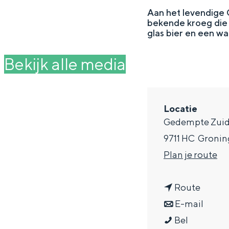
g
Aan het levendige 
bekende kroeg die 
e
DIT IS GRONINGEN
glas bier en een wa
Bekijk alle media
Locatie
Gedempte Zuid
9711 HC
Gronin
n
Plan je route
a
In Groningen ligt het allemaal opv
n
a
Route
eeuwenoud verleden.
a
n
r
E-mail
Stad
C
a
a
C
Bel
Provincie