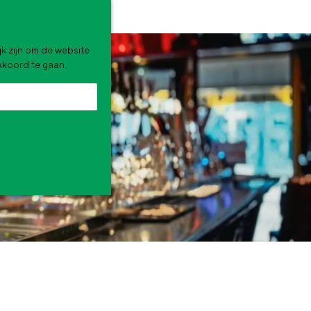
k zijn om de website
akkoord te gaan.
zomervakantie. Wat ga jij doen?