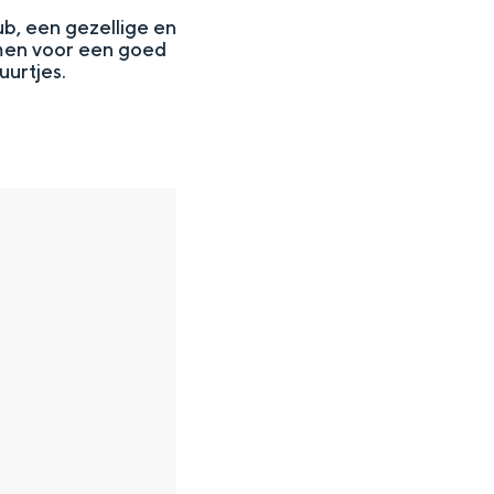
b, een gezellige en
amen voor een goed
uurtjes.
en
n hofje, de weidsheid van het ommeland en de sporen van een