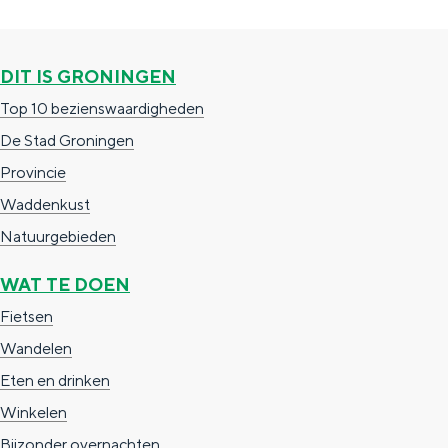
a
n
a
S
DIT IS GRONINGEN
l
e
Top 10 bezienswaardigheden
:
i
De Stad Groningen
N
t
Provincie
e
e
Waddenkust
d
Natuurgebieden
e
r
WAT TE DOEN
l
Fietsen
a
Wandelen
n
Eten en drinken
d
Winkelen
s
Bijzonder overnachten