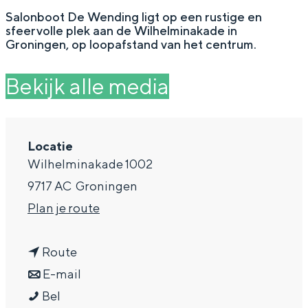
g
Wat ga jij doen?
Salonboot De Wending ligt op een rustige en
sfeervolle plek aan de Wilhelminakade in
e
Zomerwandelingen in Groningen
Groningen, op loopafstand van het centrum.
Zwemplekken
Bekijk alle media
DIT IS GRONINGEN
Locatie
Wilhelminakade 1002
9717 AC
Groningen
n
Plan je route
a
n
a
Route
a
n
r
E-mail
Top 10
bezienswaardigheden
S
a
a
S
Bel