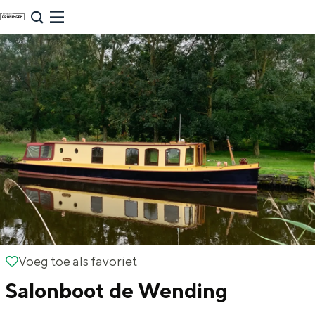
G
NU & NIEUW
a
Uitagenda
n
Nieuwe winkels & horeca in de stad
a
a
r
d
e
h
o
m
Zomervakantie tips
e
Voeg toe als favoriet
Voeg toe als favoriet
p
De zomervakantie is begonnen! Dit zijn
Salonboot de Wending
de leukste uitjes voor kinderen in Stad en
a
Ommeland voor deze zomervakantie.