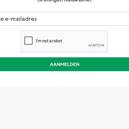
Dagtripjes zonder auto
veranderlijke landschap. Binen een mum van tijd sta je vanuit de stad 