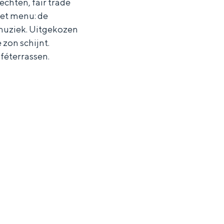
chten, fair trade
het menu: de
muziek. Uitgekozen
 zon schijnt.
féterrassen.
ten in een iglo van stro: Groningen biedt voor ieder wat wils.