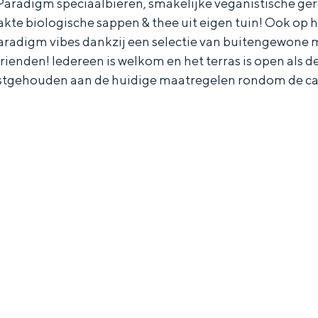
aradigm speciaalbieren, smakelijke veganistische gere
kte biologische sappen & thee uit eigen tuin! Ook op 
radigm vibes dankzij een selectie van buitengewone 
ienden! Iedereen is welkom en het terras is open als de
stgehouden aan de huidige maatregelen rondom de ca
Bijzonder overnachten
. Van slapen in een voormalige graanzolder van een molen tot overnach