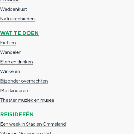
c
t
h
Waddenkust
t
o
e
Natuurgebieden
e
t
n
WAT TE DOEN
e
h
S
Fietsen
r
e
i
Wandelen
t
E
e
Eten en drinken
a
n
z
Winkelen
a
g
u
Bijzonder overnachten
l
l
r
Met kinderen
H
i
d
Theater, muziek en musea
u
s
e
i
h
u
REISIDEEËN
d
p
t
Een week in Stad en Ommeland
i
a
s
24 uur in Groningen stad