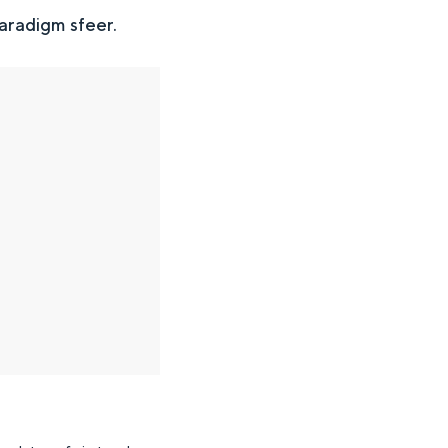
Paradigm sfeer.
en
n hofje, de weidsheid van het ommeland en de sporen van een