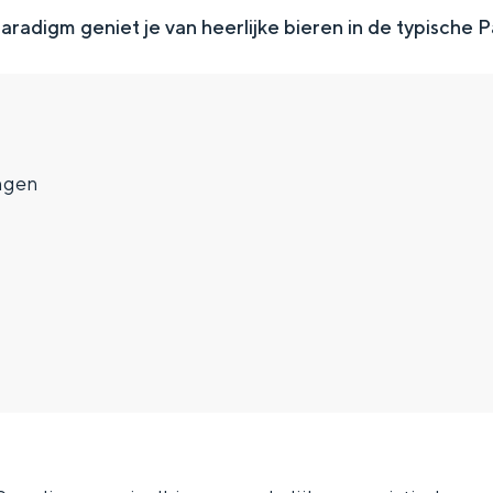
aradigm geniet je van heerlijke bieren in de typische 
ngen
Top 10 bezienswaardighed
allend dicht bij elkaar. De levendigheid van de stad, de stilte van ee