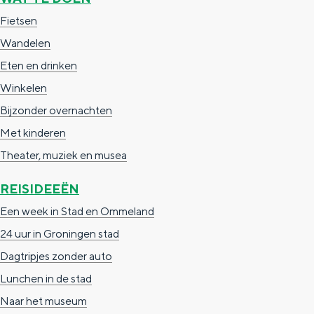
a
n
Fietsen
a
S
Wandelen
l
e
Eten en drinken
:
i
Winkelen
N
t
Bijzonder overnachten
e
e
Met kinderen
d
Theater, muziek en musea
e
REISIDEEËN
r
l
Een week in Stad en Ommeland
a
24 uur in Groningen stad
n
Dagtripjes zonder auto
d
Lunchen in de stad
s
Naar het museum