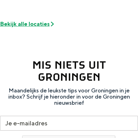
De rijkdom van Groningen is haar
veranderlijke landschap. Binen een mum
van tijd sta je vanuit de stad aan de
Waddenzee, midden in het groen of bij
Bekijk alle locaties
een schattig wierdedorp.
Lunchen in de stad
Naar het museum
MIS NIETS UIT
GRONINGEN
S
n
nl
e
l
Nederlands
Maandelijks de leukste tips voor Groningen in je
l
G
G
English
en
Deutsch
de
inbox? Schrijf je hieronder in voor de Groningen
nieuwsbrief
e
o
e
c
t
h
t
o
e
e
t
n