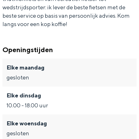
e
i
B
n
e
In Groningen ligt het allemaal opvallend
wedstrijdsporter: ik lever de beste fietsen met de
dicht bij elkaar. De levendigheid van de
s
k
i
B
s
beste service op basis van persoonlijk advies. Kom
stad, de stilte van een hofje, de
e
k
i
langs voor een kop koffie!
weidsheid van het ommeland en de
s
e
k
sporen van een eeuwenoud verleden.
s
e
Stad
Openingstijden
s
Provincie
Elke maandag
Waddenkust
gesloten
Natuurgebieden
Elke dinsdag
WAT TE DOEN
10.00 - 18.00 uur
Elke woensdag
gesloten