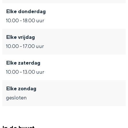
Elke donderdag
10.00 - 18.00 uur
Bijzonder overnachten
Elke vrijdag
Overnachten was nog nooit zo leuk. Van
10.00 - 17.00 uur
slapen in een voormalige graanzolder
van een molen tot overnachten in een
Elke zaterdag
iglo van stro: Groningen biedt voor ieder
wat wils.
10.00 - 13.00 uur
Fietsen
Elke zondag
Wandelen
gesloten
Eten & drinken
Winkelen
Overnachten