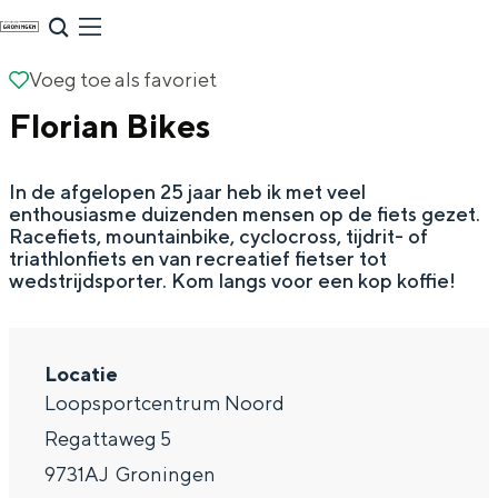
G
NU & NIEUW
a
Uitagenda
Voeg toe als favoriet
Voeg toe als favoriet
n
Nieuwe winkels & horeca in de stad
Florian Bikes
a
a
In de afgelopen 25 jaar heb ik met veel
r
enthousiasme duizenden mensen op de fiets gezet.
d
Racefiets, mountainbike, cyclocross, tijdrit- of
triathlonfiets en van recreatief fietser tot
e
wedstrijdsporter. Kom langs voor een kop koffie!
h
o
m
Locatie
Zomervakantie tips
Loopsportcentrum Noord
e
Regattaweg 5
p
De zomervakantie is begonnen! Dit zijn
de leukste uitjes voor kinderen in Stad en
9731AJ
Groningen
a
Ommeland voor deze zomervakantie.