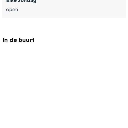
Elke zondag
Met kinderen
open
Theater, muziek en musea
REISIDEEËN
In de buurt
Een week in Stad en Ommeland
Een dag op pad in Groningen stad
Dagtripjes zonder auto