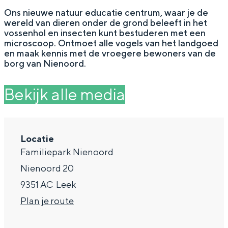
g
Wat ga jij doen?
Ons nieuwe natuur educatie centrum, waar je de
wereld van dieren onder de grond beleeft in het
e
Zomerwandelingen in Groningen
vossenhol en insecten kunt bestuderen met een
microscoop. Ontmoet alle vogels van het landgoed
Zwemplekken
en maak kennis met de vroegere bewoners van de
borg van Nienoord.
DIT IS GRONINGEN
Bekijk alle media
Locatie
Familiepark Nienoord
Nienoord 20
9351 AC
Leek
n
Plan je route
Top 10
bezienswaardigheden
a