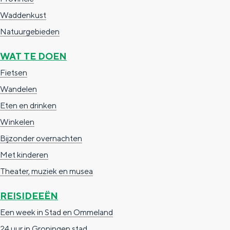
a
n
Waddenkust
a
S
Natuurgebieden
l
e
WAT TE DOEN
:
i
N
Fietsen
t
e
Wandelen
e
d
Eten en drinken
e
Winkelen
r
Bijzonder overnachten
l
Met kinderen
a
Theater, muziek en musea
n
REISIDEEËN
d
Een week in Stad en Ommeland
s
24 uur in Groningen stad