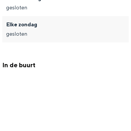
Met kinderen
gesloten
Theater, muziek en musea
Elke zondag
REISIDEEËN
gesloten
Een week in Stad en Ommeland
Een dag op pad in Groningen stad
In de buurt
Dagtripjes zonder auto