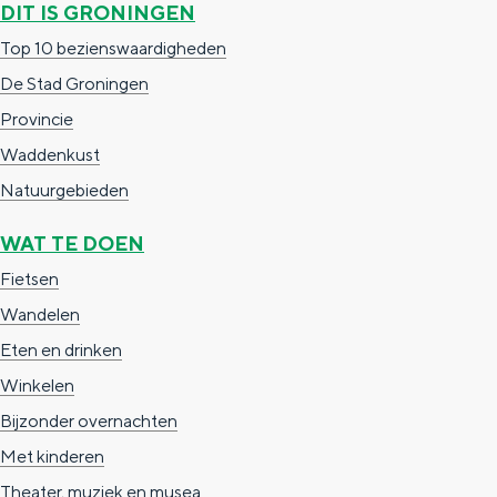
DIT IS GRONINGEN
a
n
Top 10 bezienswaardigheden
a
S
De Stad Groningen
l
e
Provincie
:
i
Waddenkust
N
t
Natuurgebieden
e
e
d
WAT TE DOEN
e
Fietsen
r
Wandelen
l
Eten en drinken
a
Winkelen
n
Bijzonder overnachten
d
Met kinderen
s
Theater, muziek en musea