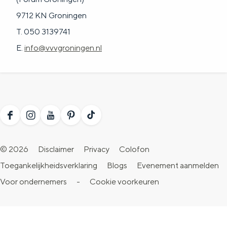
9712 KN Groningen
T. 050 3139741
E.
info@vvvgroningen.nl
F
I
Y
P
T
a
n
o
i
i
© 2026
Disclaimer
Privacy
Colofon
c
s
u
n
k
Toegankelijkheidsverklaring
Blogs
Evenement aanmelden
e
t
T
t
T
Voor ondernemers
-
Cookie voorkeuren
b
a
u
e
o
o
g
b
r
k
o
r
e
e
V