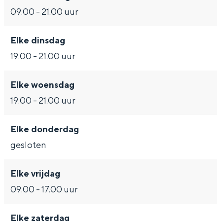
o
h
c
s
o
09.00 - 21.00 uur
t
o
h
c
t
o
o
h
Elke dinsdag
t
o
o
Bijzonder overnachten
19.00 - 21.00 uur
t
o
Overnachten was nog nooit zo leuk. Van
t
Elke woensdag
slapen in een voormalige graanzolder
van een molen tot overnachten in een
19.00 - 21.00 uur
iglo van stro: Groningen biedt voor ieder
wat wils.
Elke donderdag
Fietsen
gesloten
Wandelen
Elke vrijdag
Eten & drinken
09.00 - 17.00 uur
Winkelen
Overnachten
Elke zaterdag