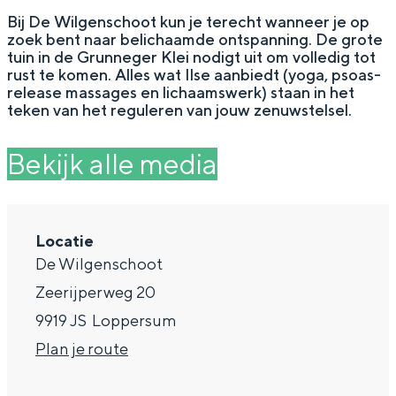
g
Wat ga jij doen?
Bij De Wilgenschoot kun je terecht wanneer je op
zoek bent naar belichaamde ontspanning. De grote
e
Zomerwandelingen in Groningen
tuin in de Grunneger Klei nodigt uit om volledig tot
rust te komen. Alles wat Ilse aanbiedt (yoga, psoas-
Zwemplekken
release massages en lichaamswerk) staan in het
teken van het reguleren van jouw zenuwstelsel.
DIT IS GRONINGEN
Bekijk alle media
Locatie
De Wilgenschoot
Zeerijperweg 20
9919 JS
Loppersum
n
Plan je route
Top 10
bezienswaardigheden
a