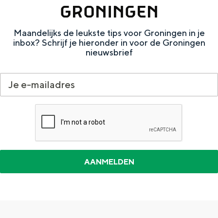
GRONINGEN
e
h
S
r
e
i
Maandelijks de leukste tips voor Groningen in je
t
E
e
inbox? Schrijf je hieronder in voor de Groningen
nieuwsbrief
a
n
z
a
g
u
l
l
r
H
i
d
u
s
e
i
h
u
d
p
t
i
a
s
g
g
c
e
e
h
t
e