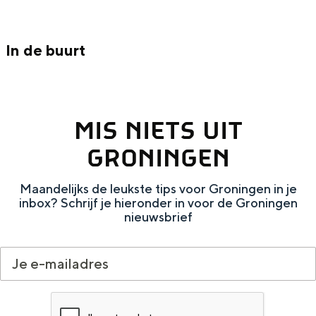
Met kinderen
Theater, muziek en musea
In de buurt
REISIDEEËN
Een week in Stad en Ommeland
Een dag op pad in Groningen stad
MIS NIETS UIT
GRONINGEN
Maandelijks de leukste tips voor Groningen in je
inbox? Schrijf je hieronder in voor de Groningen
nieuwsbrief
Dagtripjes zonder auto