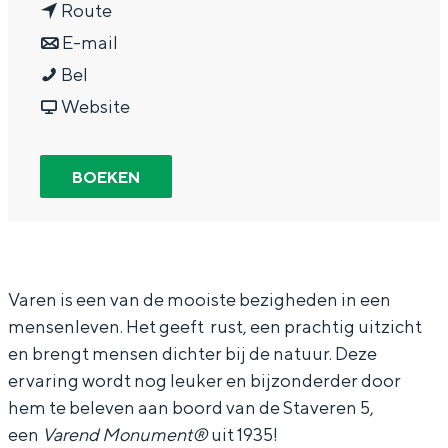
n
a
Route
In Groningen ligt het allemaal opvallend
dicht bij elkaar. De levendigheid van de
a
n
r
E-mail
stad, de stilte van een hofje, de
V
a
a
V
Bel
weidsheid van het ommeland en de
a
r
a
v
a
Website
sporen van een eeuwenoud verleden.
r
V
r
a
r
Stad
e
a
V
n
e
BOEKEN
Provincie
n
r
a
V
n
Waddenkust
o
e
r
a
o
Natuurgebieden
p
n
e
r
p
d
o
n
e
d
Varen is een van de mooiste bezigheden in een
WAT TE DOEN
mensenleven. Het geeft rust, een prachtig uitzicht
e
p
o
n
e
en brengt mensen dichter bij de natuur. Deze
S
d
p
o
S
ervaring wordt nog leuker en bijzonderder door
T
e
d
p
T
hem te beleven aan boord van de Staveren 5,
5
S
e
d
5
een
Va
rend
Monument®
uit 1935!