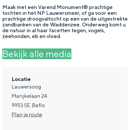
g
Wat ga jij doen?
Maak met een Varend Monument® prachtige
tochten in het NP Lauwersmeer, of ga voor een
e
Zomerwandelingen in Groningen
prachtige droogvaltocht op een van de uitgestrekte
zandbanken van de Waddenzee. Onderweg komt u
Zwemplekken
de natuur in al haar facetten tegen, vogels,
zeehonden, eb en vloed.
DIT IS GRONINGEN
Bekijk alle media
Locatie
Lauwersoog
Marijkelaan 24
9953 SE
Baflo
n
Plan je route
Top 10
bezienswaardigheden
a