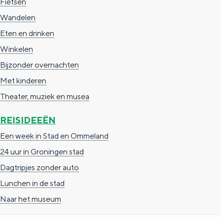
Fietsen
e
h
S
Wandelen
r
e
i
Eten en drinken
t
E
e
Winkelen
a
n
z
Bijzonder overnachten
a
g
u
Met kinderen
l
l
r
Theater, muziek en musea
H
i
d
u
s
e
REISIDEEËN
i
h
u
Een week in Stad en Ommeland
d
p
t
24 uur in Groningen stad
i
a
s
Dagtripjes zonder auto
g
g
c
Lunchen in de stad
e
e
h
Naar het museum
t
e