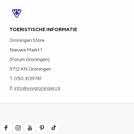
a
n
a
S
l
e
TOERISTISCHE INFORMATIE
:
i
Groningen Store
N
t
Nieuwe Markt 1
e
e
(Forum Groningen)
d
9712 KN Groningen
e
T. 050 3139741
r
E.
info@vvvgroningen.nl
l
a
n
d
s
F
I
Y
P
T