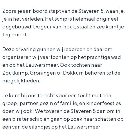
T
S
e
Zodra je aan boord stapt van de Staveren 5, waan je,
5
T
S
je in het verleden. Het schip is helemaal origineel
5
T
opgebouwd. De geur van hout, staal en zee komt je
5
Bijzonder overnachten
tegemoet.
Overnachten was nog nooit zo leuk. Van
Deze ervaring gunnen wij iedereen en daarom
slapen in een voormalige graanzolder
organiseren wij vaartochten op het prachtige wad
van een molen tot overnachten in een
iglo van stro: Groningen biedt voor ieder
en op het Lauwersmeer. Ook tochten naar
wat wils.
Zoutkamp, Groningen of Dokkum behoren tot de
mogelijkheden.
Fietsen
Wandelen
Je kunt bij ons terecht voor een tocht met een
Eten & drinken
groep, partner, gezin of familie, en kinderfeestjes
doen wij ook! We toveren de Staveren 5 dan om in
Winkelen
een piratenschip en gaan op zoek naar schatten op
Overnachten
een van de eilandjes op het Lauwersmeer!