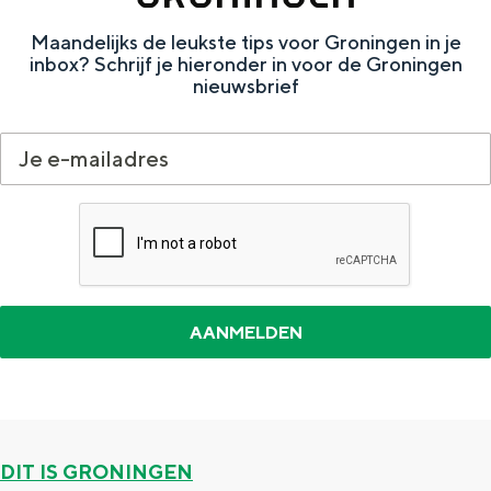
Met kinderen
Maandelijks de leukste tips voor Groningen in je
Theater, muziek en musea
inbox? Schrijf je hieronder in voor de Groningen
nieuwsbrief
REISIDEEËN
Een week in Stad en Ommeland
Een dag op pad in Groningen stad
Dagtripjes zonder auto
DIT IS GRONINGEN