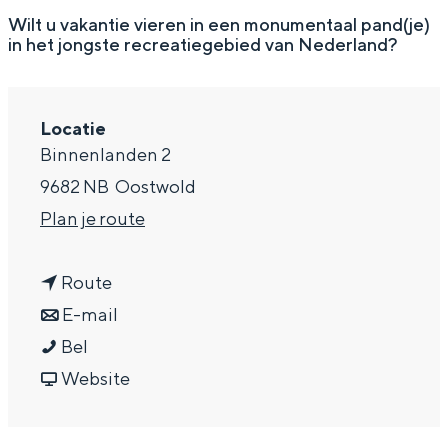
g
Wat ga jij doen?
Wilt u vakantie vieren in een monumentaal pand(je)
in het jongste recreatiegebied van Nederland?
e
Zomerwandelingen in Groningen
Zwemplekken
Locatie
Binnenlanden 2
DIT IS GRONINGEN
9682 NB
Oostwold
n
Plan je route
a
n
a
Route
a
n
r
E-mail
V
a
a
V
Bel
a
r
a
v
a
Website
Top 10
k
V
r
a
k
bezienswaardigheden
a
a
V
n
a