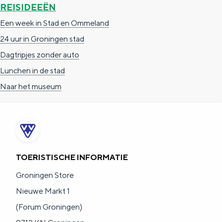
REISIDEEËN
e
h
S
r
e
i
Een week in Stad en Ommeland
t
E
e
24 uur in Groningen stad
a
n
z
Dagtripjes zonder auto
a
g
u
Lunchen in de stad
l
l
r
Naar het museum
H
i
d
u
s
e
i
h
u
d
p
t
TOERISTISCHE INFORMATIE
i
a
s
Groningen Store
g
g
c
Nieuwe Markt 1
e
e
h
(Forum Groningen)
t
e