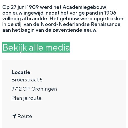
g
Wat ga jij doen?
Op 27 juni 1909 werd het Academiegebouw
opnieuw ingewijd, nadat het vorige pand in 1906
e
Zomerwandelingen in Groningen
volledig afbrandde. Het gebouw werd opgetrokken
in de stijl van de Noord-Nederlandse Renaissance
Zwemplekken
aan het begin van de zeventiende eeuw.
Bekijk alle media
DIT IS GRONINGEN
Locatie
Broerstraat 5
9712 CP
Groningen
n
Plan je route
a
Top 10
n
a
Route
bezienswaardigheden
a
r