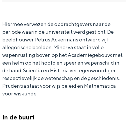
In Groningen ligt het allemaal opvallend
a
B
dicht bij elkaar. De levendigheid van de
r
e
stad, de stilte van een hofje, de
Hiermee verwezen de opdrachtgevers naar de
weidsheid van het ommeland en de
B
e
sporen van een eeuwenoud verleden.
periode waarin de universiteit werd gesticht. De
e
l
beeldhouwer Petrus Ackermans ontwierp vijf
e
d
Stad
allegorische beelden. Minerva staat in volle
l
e
Provincie
wapenrusting boven op het Academiegebouw: met
d
n
Waddenkust
een helm op het hoofd en speer en wapenschild in
e
A
de hand. Scientia en Historia vertegenwoordigen
Natuurgebieden
respectievelijk de wetenschap en de geschiedenis.
n
c
Prudentia staat voor wijs beleid en Mathematica
A
a
WAT TE DOEN
voor wiskunde.
c
d
a
e
d
m
In de buurt
e
i