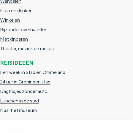
Wandelen
e
h
S
Eten en drinken
r
e
i
Winkelen
t
E
e
Bijzonder overnachten
a
n
z
Met kinderen
a
g
u
Theater, muziek en musea
l
l
r
H
i
d
REISIDEEËN
u
s
e
Een week in Stad en Ommeland
i
h
u
24 uur in Groningen stad
d
p
t
Dagtripjes zonder auto
i
a
s
Lunchen in de stad
g
g
c
Naar het museum
e
e
h
t
e