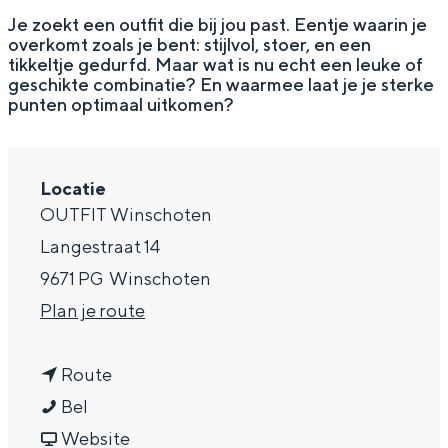
g
Wat ga jij doen?
Je zoekt een outfit die bij jou past. Eentje waarin je
overkomt zoals je bent: stijlvol, stoer, en een
e
Zomerwandelingen in Groningen
tikkeltje gedurfd. Maar wat is nu echt een leuke of
geschikte combinatie? En waarmee laat je je sterke
Zwemplekken
punten optimaal uitkomen?
DIT IS GRONINGEN
Locatie
OUTFIT Winschoten
Langestraat 14
9671 PG
Winschoten
n
Plan je route
a
n
a
Route
Top 10
O
a
r
Bel
bezienswaardigheden
U
a
v
O
Website