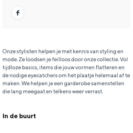
In Groningen ligt het allemaal opvallend
T
r
a
U
dicht bij elkaar. De levendigheid van de
F
O
n
T
F
stad, de stilte van een hofje, de
weidsheid van het ommeland en de
I
U
O
F
a
sporen van een eeuwenoud verleden.
T
T
U
I
c
W
F
T
T
Stad
e
Onze stylisten helpen je met kennis van styling en
i
I
F
W
Provincie
b
mode. Ze loodsen je feilloos door onze collectie. Vol
n
T
I
i
o
Waddenkust
tijdloze basics, items die jouw vormen flatteren en
s
W
T
n
o
Natuurgebieden
de nodige eyecatchers om het plaatje helemaal af te
c
i
W
s
maken. We helpen je een garderobe samenstellen
k
die lang meegaat en telkens weer verrast.
h
n
i
c
O
WAT TE DOEN
o
s
n
h
U
t
c
s
o
T
In de buurt
e
h
c
t
F
n
o
h
e
I