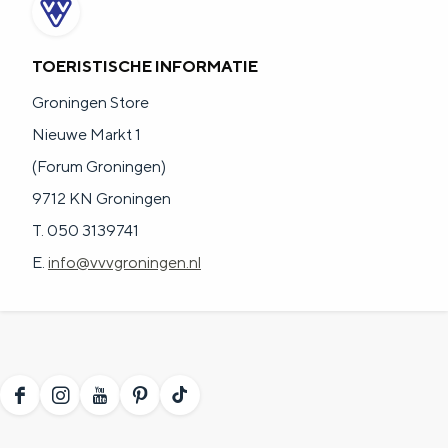
a
n
a
S
TOERISTISCHE INFORMATIE
l
e
Groningen Store
:
i
Nieuwe Markt 1
N
t
(Forum Groningen)
e
e
9712 KN Groningen
d
T. 050 3139741
e
E.
info@vvvgroningen.nl
r
l
a
n
d
F
I
Y
P
T
s
a
n
o
i
i