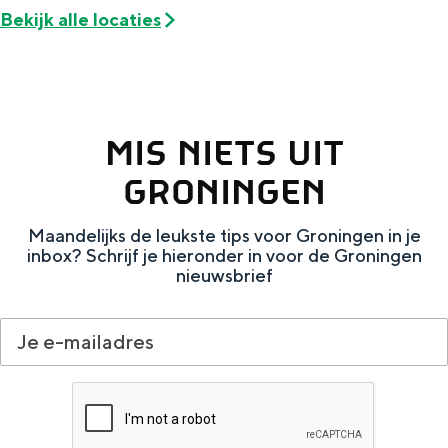
Met kinderen
Bekijk alle locaties
Theater, muziek en musea
REISIDEEËN
Een week in Stad en Ommeland
MIS NIETS UIT
Een dag op pad in Groningen stad
GRONINGEN
Maandelijks de leukste tips voor Groningen in je
inbox? Schrijf je hieronder in voor de Groningen
nieuwsbrief
Dagtripjes zonder auto