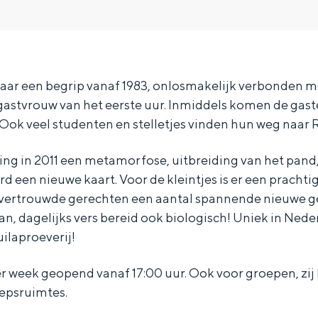
5 jaar een begrip vanaf 1983, onlosmakelijk verbonden m
 gastvrouw van het eerste uur. Inmiddels komen de gas
Ook veel studenten en stelletjes vinden hun weg naar R
ing in 2011 een metamorfose, uitbreiding van het pand,
rd een nieuwe kaart. Voor de kleintjes is er een prachti
 vertrouwde gerechten een aantal spannende nieuwe 
, dagelijks vers bereid ook biologisch! Uniek in Nede
ilaproeverij!
Bijzonder overnachten
er week geopend vanaf 17:00 uur. Ook voor groepen, zij
oepsruimtes.
. Van slapen in een voormalige graanzolder van een molen tot overnach