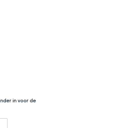
aan de Waddenzee, midden in het groen of bij een schattig
N
onder in voor de