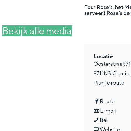
g
Four Rose’s, hét Me
serveert Rose’s de 
e
DIT IS GRONINGEN
Bekijk alle media
Locatie
Oosterstraat 71
9711 NS
Gronin
n
Plan je route
a
n
a
Route
In Groningen ligt het allemaal opv
eeuwenoud verleden.
a
n
r
E-mail
F
a
a
F
Bel
Stad
o
r
a
v
o
Website
Provincie