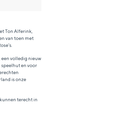
et Ton Alferink,
ten van toen met
ose’s.
 een volledig nieuw
g speelhut en voor
gerechten
rland is onze
 kunnen terecht in
ten in een iglo van stro: Groningen biedt voor ieder wat wils.