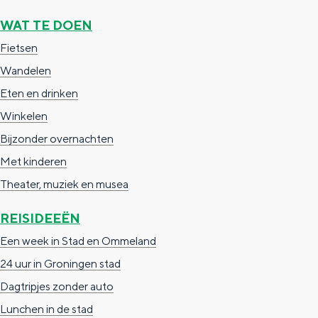
g
g
c
WAT TE DOEN
e
e
h
Fietsen
t
e
Wandelen
a
n
Eten en drinken
a
S
Winkelen
l
e
Bijzonder overnachten
:
i
Met kinderen
N
t
Theater, muziek en musea
e
e
REISIDEEËN
d
Een week in Stad en Ommeland
e
24 uur in Groningen stad
r
Dagtripjes zonder auto
l
Lunchen in de stad
a