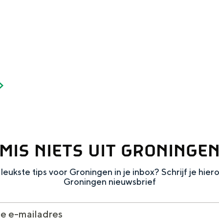
Dagtripjes zonder auto
veranderlijke landschap. Binen een mum van tijd sta je vanuit de stad 
MIS NIETS UIT GRONINGE
leukste tips voor Groningen in je inbox? Schrijf je hier
Groningen nieuwsbrief