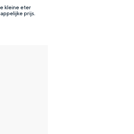
e kleine eter
ppelijke prijs.
en
n hofje, de weidsheid van het ommeland en de sporen van een