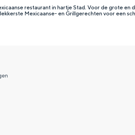
xicaanse restaurant in hartje Stad. Voor de grote en d
lekkerste Mexicaanse- en Grillgerechten voor een scha
gen
Top 10 bezienswaardighed
allend dicht bij elkaar. De levendigheid van de stad, de stilte van ee