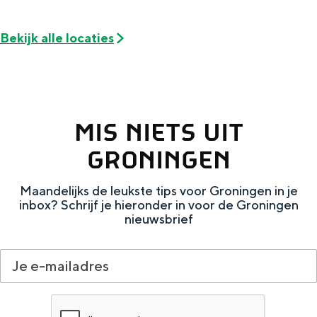
Met kinderen
Theater, muziek en musea
Bekijk alle locaties
REISIDEEËN
Een week in Stad en Ommeland
Een dag op pad in Groningen stad
MIS NIETS UIT
GRONINGEN
Maandelijks de leukste tips voor Groningen in je
inbox? Schrijf je hieronder in voor de Groningen
nieuwsbrief
Dagtripjes zonder auto