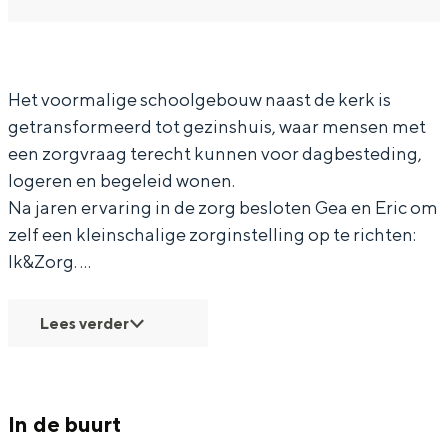
R
R
s
In Groningen ligt het allemaal opvallend
u
u
t
dicht bij elkaar. De levendigheid van de
stad, de stilte van een hofje, de
s
s
p
weidsheid van het ommeland en de
t
t
u
Het voormalige schoolgebouw naast de kerk is
sporen van een eeuwenoud verleden.
getransformeerd tot gezinshuis, waar mensen met
p
p
n
Stad
een zorgvraag terecht kunnen voor dagbesteding,
u
u
t
logeren en begeleid wonen.
Provincie
n
n
I
Na jaren ervaring in de zorg besloten Gea en Eric om
Waddenkust
t
t
k
zelf een kleinschalige zorginstelling op te richten:
Natuurgebieden
I
I
e
Ik&Zorg. …
k
k
n
WAT TE DOEN
e
e
Z
Lees verder
n
n
o
Z
Z
r
o
o
g
In de buurt