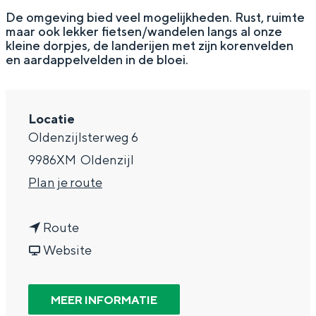
g
Wat ga jij doen?
De omgeving bied veel mogelijkheden. Rust, ruimte
maar ook lekker fietsen/wandelen langs al onze
e
Zomerwandelingen in Groningen
kleine dorpjes, de landerijen met zijn korenvelden
en aardappelvelden in de bloei.
Zwemplekken
DIT IS GRONINGEN
Locatie
Oldenzijlsterweg 6
9986XM
Oldenzijl
n
Plan je route
a
n
a
Route
a
v
r
Website
a
a
R
Top 10
r
n
u
bezienswaardigheden
MEER INFORMATIE