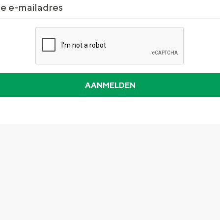
Dagtripjes zonder auto
veranderlijke landschap. Binen een mum van tijd sta je vanuit de stad 