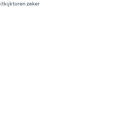
uitkijktoren zeker
ten in een iglo van stro: Groningen biedt voor ieder wat wils.