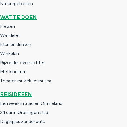
Natuurgebieden
c
t
h
t
o
e
WAT TE DOEN
e
t
n
Fietsen
e
h
S
Wandelen
r
e
i
Eten en drinken
t
E
e
Winkelen
a
n
z
Bijzonder overnachten
a
g
u
Met kinderen
l
l
r
Theater, muziek en musea
H
i
d
REISIDEEËN
u
s
e
Een week in Stad en Ommeland
i
h
u
24 uur in Groningen stad
d
p
t
Dagtripjes zonder auto
i
a
s