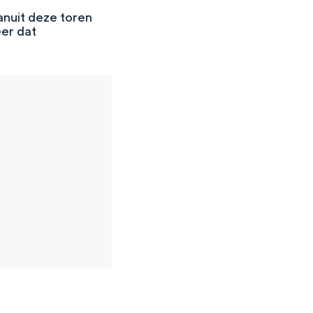
vanuit deze toren
eer dat
en
n hofje, de weidsheid van het ommeland en de sporen van een