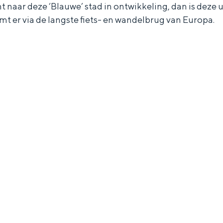
t naar deze ‘Blauwe’ stad in ontwikkeling, dan is deze 
mt er via de langste fiets- en wandelbrug van Europa.
Bijzonder overnachten
. Van slapen in een voormalige graanzolder van een molen tot overnach