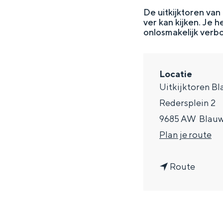
g
De uitkijktoren van
ver kan kijken. Je
e
DIT IS GRONINGEN
onlosmakelijk verbo
Locatie
Uitkijktoren B
Redersplein 2
9685 AW
Blau
n
Plan je route
a
n
a
Route
In Groningen ligt het allemaal opv
a
r
eeuwenoud verleden.
a
U
Stad
r
i
Provincie