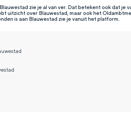
 Blauwestad zie je al van ver. Dat betekent ook dat je 
 hebt uitzicht over Blauwestad, maar ook het Oldambtm
nden is aan Blauwestad zie je vanuit het platform.
lauwestad
westad
Top 10 bezienswaardighed
allend dicht bij elkaar. De levendigheid van de stad, de stilte van ee