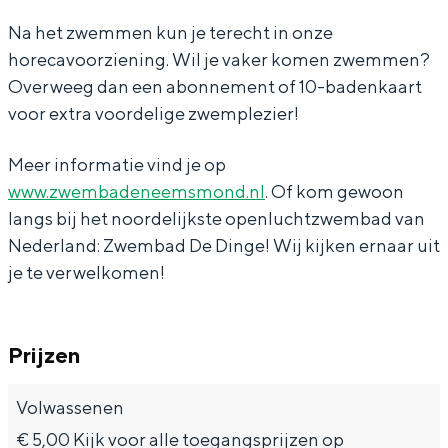
e
n
i
D
e
Na het zwemmen kun je terecht in onze
g
n
i
horecavoorziening. Wil je vaker komen zwemmen?
e
g
n
Overweeg dan een abonnement of 10-badenkaart
e
g
Bijzonder overnachten
voor extra voordelige zwemplezier!
e
Overnachten was nog nooit zo leuk. Van
Meer informatie vind je op
slapen in een voormalige graanzolder
www.zwembadeneemsmond.nl
. Of kom gewoon
van een molen tot overnachten in een
langs bij het noordelijkste openluchtzwembad van
iglo van stro: Groningen biedt voor ieder
wat wils.
Nederland: Zwembad De Dinge! Wij kijken ernaar uit
je te verwelkomen!
Fietsen
Wandelen
Eten & drinken
Prijzen
Winkelen
Volwassenen
Overnachten
€ 5,00 Kijk voor alle toegangsprijzen op