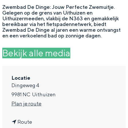
g
Wat ga jij doen?
Zwembad De Dinge: Jouw Perfecte Zwemuitje.
Gelegen op de grens van Uithuizen en
e
Zomerwandelingen in Groningen
Uithuizermeeden, vlakbij de N363 en gemakkelijk
bereikbaar via het fietspadennetwerk, biedt
Zwemplekken
Zwembad De Dinge al jaren een warme ontvangst
en een verkoelend bad op zonnige dagen.
DIT IS GRONINGEN
Bekijk alle media
Locatie
Dingeweg 4
9981 NC
Uithuizen
n
Plan je route
a
Top 10
bezienswaardigheden
n
a
Route