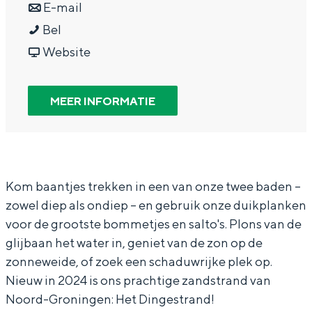
a
n
r
E-mail
In Groningen ligt het allemaal opvallend
dicht bij elkaar. De levendigheid van de
Z
a
a
Z
Bel
stad, de stilte van een hofje, de
w
r
a
v
w
Website
weidsheid van het ommeland en de
e
Z
r
a
e
sporen van een eeuwenoud verleden.
m
w
Z
n
m
MEER INFORMATIE
Stad
b
e
w
Z
b
Provincie
a
m
e
w
a
Waddenkust
d
b
m
e
d
Natuurgebieden
d
a
b
m
d
Kom baantjes trekken in een van onze twee baden –
zowel diep als ondiep – en gebruik onze duikplanken
e
d
a
b
e
WAT TE DOEN
voor de grootste bommetjes en salto's. Plons van de
D
d
d
a
D
glijbaan het water in, geniet van de zon op de
i
e
d
d
i
zonneweide, of zoek een schaduwrijke plek op.
n
D
e
d
n
Nieuw in 2024 is ons prachtige zandstrand van
g
i
D
e
g
Noord-Groningen: Het Dingestrand!