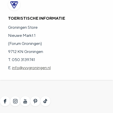
TOERISTISCHE INFORMATIE
Groningen Store
Nieuwe Markt 1
(Forum Groningen)
9712 KN Groningen
T. 050 3139741
E.
info@vvvgroningen.nl
F
I
Y
P
T
a
n
o
i
i