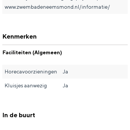
Met kinderen
www.zwembadeneemsmond.nl/informatie/
Theater, muziek en musea
REISIDEEËN
Kenmerken
Een week in Stad en Ommeland
Een dag op pad in Groningen stad
Faciliteiten (Algemeen)
Horecavoorzieningen
Ja
Kluisjes aanwezig
Ja
In de buurt
Dagtripjes zonder auto