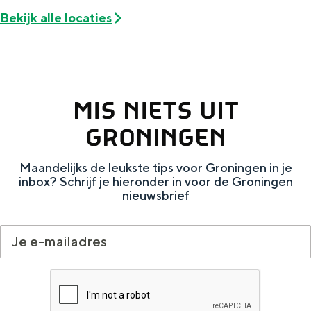
e
h
S
Bekijk alle locaties
r
e
i
t
E
e
a
n
z
a
g
u
MIS NIETS UIT
l
l
r
GRONINGEN
H
i
d
u
s
e
Maandelijks de leukste tips voor Groningen in je
inbox? Schrijf je hieronder in voor de Groningen
i
h
u
nieuwsbrief
d
p
t
i
a
s
g
g
c
e
e
h
t
e