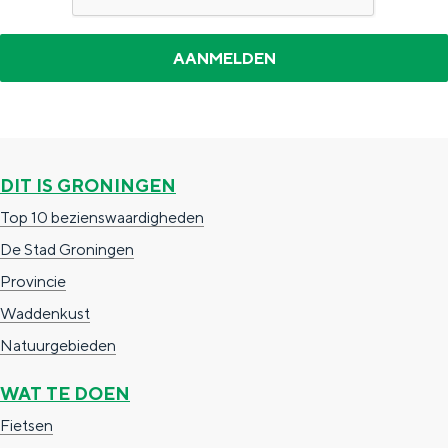
a
n
a
S
l
e
:
i
N
t
e
e
DIT IS GRONINGEN
d
Top 10 bezienswaardigheden
e
De Stad Groningen
r
Provincie
l
Waddenkust
a
Natuurgebieden
n
WAT TE DOEN
d
Fietsen
s