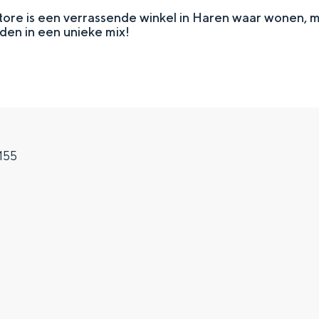
re is een verrassende winkel in Haren waar wonen, mo
en in een unieke mix!
155
Top 10 bezienswaardighed
allend dicht bij elkaar. De levendigheid van de stad, de stilte van ee