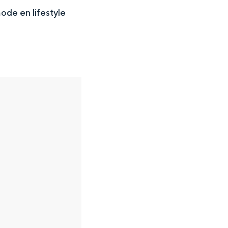
de en lifestyle
en
n hofje, de weidsheid van het ommeland en de sporen van een