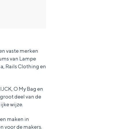
 en vaste merken
fums van Lampe
a, Rails Clothing en
WIJCK, O My Bag en
 groot deel van de
jke wijze.
aten maken in
ten in een iglo van stro: Groningen biedt voor ieder wat wils.
en voor de makers.