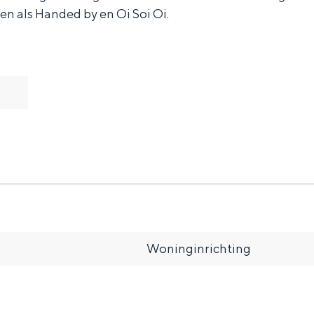
n als Handed by en Oi Soi Oi.
and
n stad
Woninginrichting