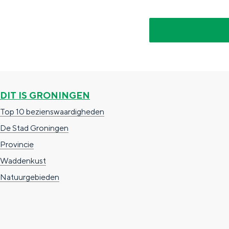
g
g
c
e
e
h
t
e
a
n
a
S
l
DIT IS GRONINGEN
e
:
i
Top 10 bezienswaardigheden
N
t
De Stad Groningen
e
e
Provincie
d
Waddenkust
e
Natuurgebieden
r
l
a