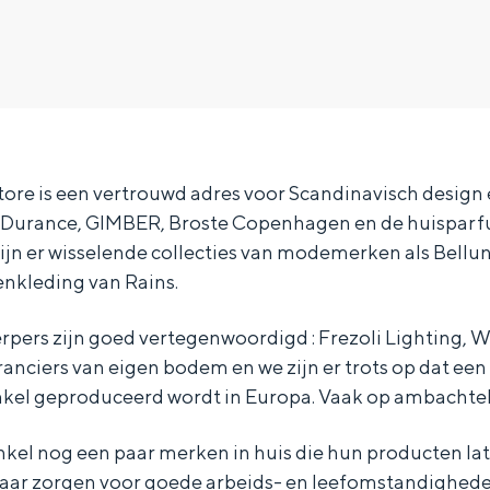
re is een vertrouwd adres voor Scandinavisch design
, Durance, GIMBER, Broste Copenhagen en de huispar
ijn er wisselende collecties van modemerken als Bellun
enkleding van Rains.
pers zijn goed vertegenwoordigd : Frezoli Lighting, 
ranciers van eigen bodem en we zijn er trots op dat een
nkel geproduceerd wordt in Europa. Vaak op ambachteli
Bijzonder overnachten
inkel nog een paar merken in huis die hun producten l
. Van slapen in een voormalige graanzolder van een molen tot overnach
n daar zorgen voor goede arbeids- en leefomstandighed