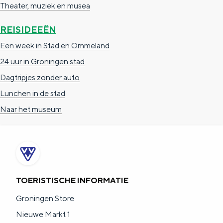
Theater, muziek en musea
e
h
S
r
e
i
REISIDEEËN
t
E
e
Een week in Stad en Ommeland
a
n
z
24 uur in Groningen stad
a
g
u
Dagtripjes zonder auto
l
l
r
Lunchen in de stad
H
i
d
Naar het museum
u
s
e
i
h
u
d
p
t
i
a
s
TOERISTISCHE INFORMATIE
g
g
c
e
e
h
Groningen Store
t
e
Nieuwe Markt 1