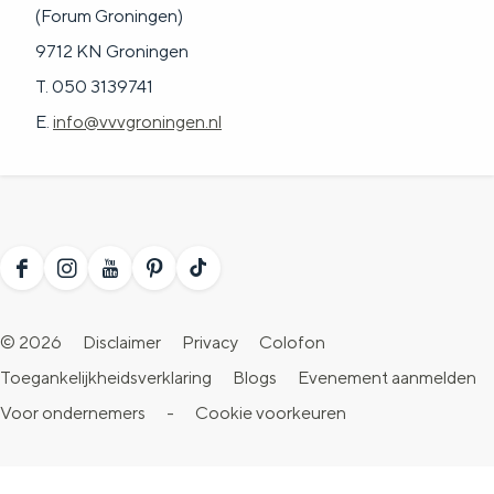
a
n
(Forum Groningen)
a
S
9712 KN Groningen
l
e
T. 050 3139741
:
i
E.
info@vvvgroningen.nl
N
t
e
e
d
e
F
I
Y
P
T
r
a
n
o
i
i
l
© 2026
Disclaimer
Privacy
Colofon
c
s
u
n
k
a
Toegankelijkheidsverklaring
Blogs
Evenement aanmelden
e
t
T
t
T
n
Voor ondernemers
-
Cookie voorkeuren
b
a
u
e
o
d
o
g
b
r
k
s