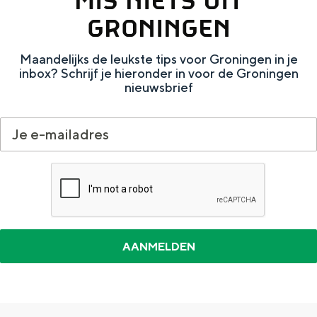
Met kinderen
GRONINGEN
Theater, muziek en musea
Maandelijks de leukste tips voor Groningen in je
inbox? Schrijf je hieronder in voor de Groningen
REISIDEEËN
nieuwsbrief
Een week in Stad en Ommeland
Een dag op pad in Groningen stad
Dagtripjes zonder auto