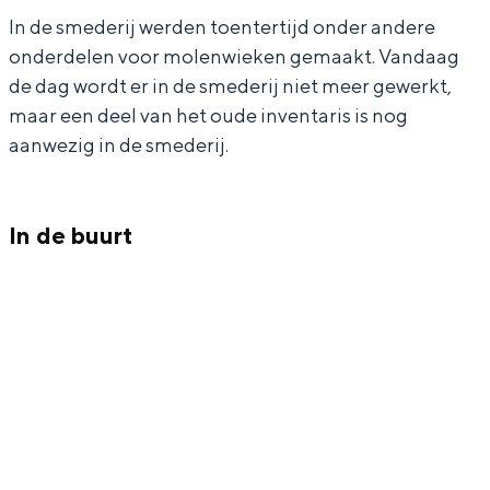
In Groningen ligt het allemaal opvallend
In de smederij werden toentertijd onder andere
S
e
dicht bij elkaar. De levendigheid van de
onderdelen voor molenwieken gemaakt. Vandaag
m
d
stad, de stilte van een hofje, de
de dag wordt er in de smederij niet meer gewerkt,
weidsheid van het ommeland en de
e
e
maar een deel van het oude inventaris is nog
sporen van een eeuwenoud verleden.
d
r
aanwezig in de smederij.
Stad
e
i
Provincie
r
j
In de buurt
i
J
Waddenkust
j
.
Natuurgebieden
J
J
.
.
WAT TE DOEN
J
N
.
a
N
a
a
i