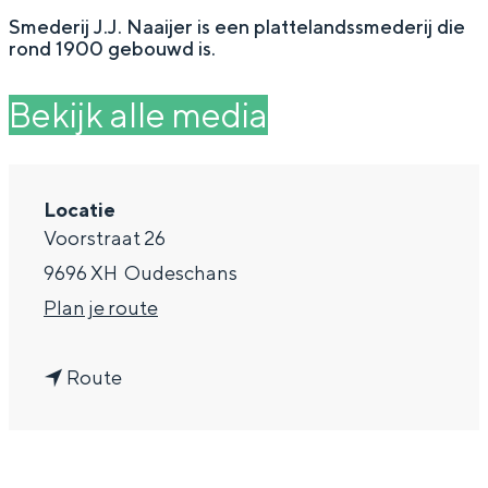
g
Wat ga jij doen?
Smederij J.J. Naaijer is een plattelandssmederij die
rond 1900 gebouwd is.
e
Zomerwandelingen in Groningen
Zwemplekken
Bekijk alle media
DIT IS GRONINGEN
Locatie
Voorstraat 26
9696 XH
Oudeschans
n
Plan je route
a
n
a
Route
a
r
Top 10
a
S
bezienswaardigheden
r
m