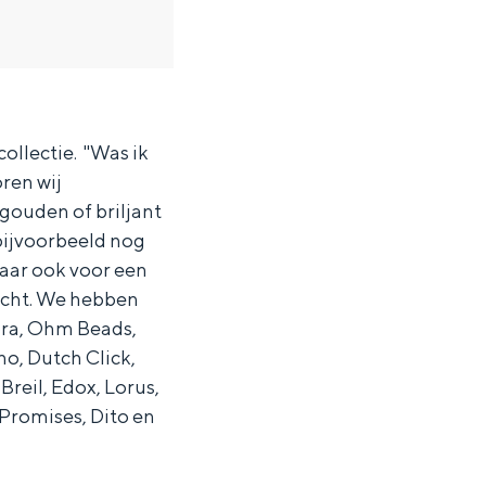
collectie. "Was ik
ren wij
 gouden of briljant
bijvoorbeeld nog
aar ook voor een
recht. We hebben
ora, Ohm Beads,
no, Dutch Click,
eil, Edox, Lorus,
 Promises, Dito en
ten in een iglo van stro: Groningen biedt voor ieder wat wils.