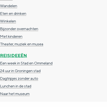
Wandelen
g
g
c
Eten en drinken
e
e
h
Winkelen
t
e
Bijzonder overnachten
a
n
Met kinderen
a
S
Theater, muziek en musea
l
e
:
i
REISIDEEËN
N
t
Een week in Stad en Ommeland
e
e
24 uur in Groningen stad
d
Dagtripjes zonder auto
e
Lunchen in de stad
r
Naar het museum
l
a