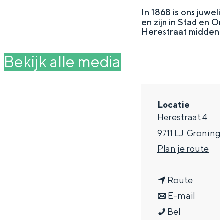
g
In 1868 is ons juwe
en zijn in Stad en 
e
DIT IS GRONINGEN
Herestraat midden 
Bekijk alle media
Locatie
Herestraat 4
9711 LJ
Gronin
n
Plan je route
a
In Groningen ligt het allemaal opv
n
a
Route
eeuwenoud verleden.
a
n
r
E-mail
Stad
J
a
a
J
Bel
Provincie