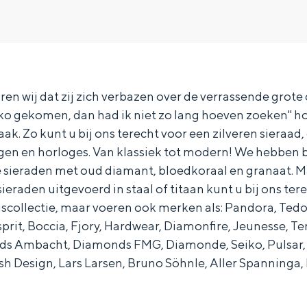
ren wij dat zij zich verbazen over de verrassende grote 
ko gekomen, dan had ik niet zo lang hoeven zoeken" ho
ak. Zo kunt u bij ons terecht voor een zilveren sieraad,
ingen en horloges. Van klassiek tot modern! We hebben 
e sieraden met oud diamant, bloedkoraal en granaat. M
eraden uitgevoerd in staal of titaan kunt u bij ons te
iscollectie, maar voeren ook merken als: Pandora, Ted
sprit, Boccia, Fjory, Hardwear, Diamonfire, Jeunesse, Te
 Ambacht, Diamonds FMG, Diamonde, Seiko, Pulsar, Br
Bijzonder overnachten
h Design, Lars Larsen, Bruno Söhnle, Aller Spanninga,
. Van slapen in een voormalige graanzolder van een molen tot overnach