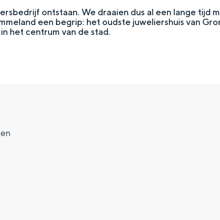
liersbedrijf ontstaan. We draaien dus al een lange tijd
Ommeland een begrip: het oudste juweliershuis van Gro
in het centrum van de stad.
gen
Top 10 bezienswaardighed
allend dicht bij elkaar. De levendigheid van de stad, de stilte van ee