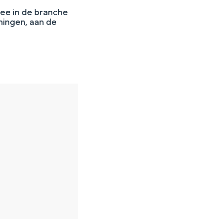
 mee in de branche
ningen, aan de
en
n hofje, de weidsheid van het ommeland en de sporen van een