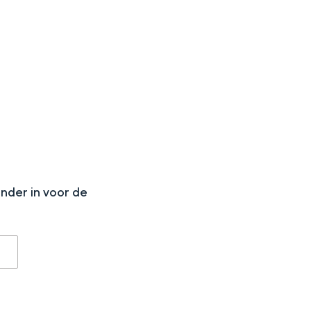
aan de Waddenzee, midden in het groen of bij een schattig
N
onder in voor de