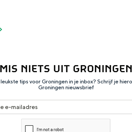
Dagtripjes zonder auto
veranderlijke landschap. Binen een mum van tijd sta je vanuit de stad 
MIS NIETS UIT GRONINGE
leukste tips voor Groningen in je inbox? Schrijf je hier
Groningen nieuwsbrief