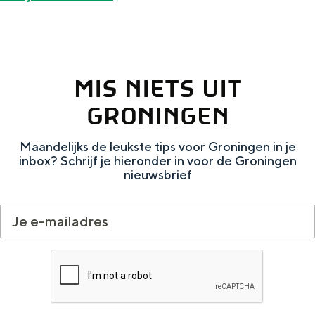
a
n
a
S
l
e
:
i
MIS NIETS UIT
N
t
GRONINGEN
e
e
d
Maandelijks de leukste tips voor Groningen in je
inbox? Schrijf je hieronder in voor de Groningen
e
nieuwsbrief
r
l
a
n
d
s