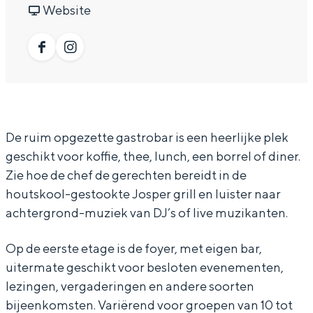
O
r
a
v
O
Website
In Groningen ligt het allemaal opvallend
dicht bij elkaar. De levendigheid van de
T
D
r
a
T
stad, de stilte van een hofje, de
G
O
D
n
G
F
I
weidsheid van het ommeland en de
sporen van een eeuwenoud verleden.
r
T
O
D
r
a
n
o
G
T
O
o
c
s
Stad
n
r
G
T
n
e
t
Provincie
De ruim opgezette gastrobar is een heerlijke plek
i
o
r
G
i
b
a
Waddenkust
geschikt voor koffie, thee, lunch, een borrel of diner.
n
n
o
r
n
o
g
Zie hoe de chef de gerechten bereidt in de
Natuurgebieden
g
i
n
o
g
o
r
houtskool-gestookte Josper grill en luister naar
e
n
i
n
e
achtergrond-muziek van DJ’s of live muzikanten.
k
a
WAT TE DOEN
n
g
n
i
n
D
m
Op de eerste etage is de foyer, met eigen bar,
e
g
n
O
D
uitermate geschikt voor besloten evenementen,
n
e
g
T
O
lezingen, vergaderingen en andere soorten
n
e
G
T
bijeenkomsten. Variërend voor groepen van 10 tot