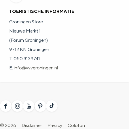
TOERISTISCHE INFORMATIE
Groningen Store
Nieuwe Markt 1
(Forum Groningen)
9712 KN Groningen
T. 050 3139741
E.
info@vvvgroningen.nl
F
I
Y
P
T
a
n
o
i
i
© 2026
Disclaimer
Privacy
Colofon
c
s
u
n
k