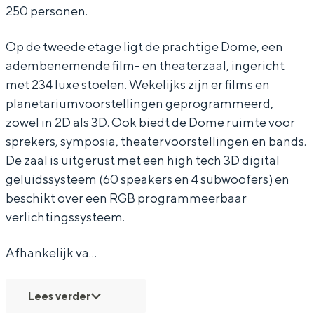
n
250 personen.
r
G
o
r
Op de tweede etage ligt de prachtige Dome, een
n
o
adembenemende film- en theaterzaal, ingericht
Bijzonder overnachten
i
n
met 234 luxe stoelen. Wekelijks zijn er films en
n
i
planetariumvoorstellingen geprogrammeerd,
Overnachten was nog nooit zo leuk. Van
zowel in 2D als 3D. Ook biedt de Dome ruimte voor
slapen in een voormalige graanzolder
g
n
van een molen tot overnachten in een
sprekers, symposia, theatervoorstellingen en bands.
e
g
iglo van stro: Groningen biedt voor ieder
De zaal is uitgerust met een high tech 3D digital
n
e
wat wils.
geluidssysteem (60 speakers en 4 subwoofers) en
n
beschikt over een RGB programmeerbaar
Fietsen
verlichtingssysteem.
Wandelen
Eten & drinken
Afhankelijk va…
Winkelen
Overnachten
Lees verder