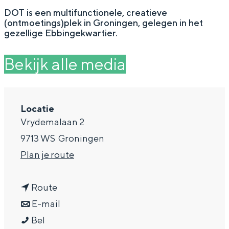
g
Wat ga jij doen?
DOT is een multifunctionele, creatieve
(ontmoetings)plek in Groningen, gelegen in het
e
Zomerwandelingen in Groningen
gezellige Ebbingekwartier.
Zwemplekken
Bekijk alle media
DIT IS GRONINGEN
Locatie
Vrydemalaan 2
9713 WS
Groningen
n
Plan je route
a
n
a
Route
a
n
r
E-mail
Top 10
bezienswaardigheden
D
a
a
D
Bel