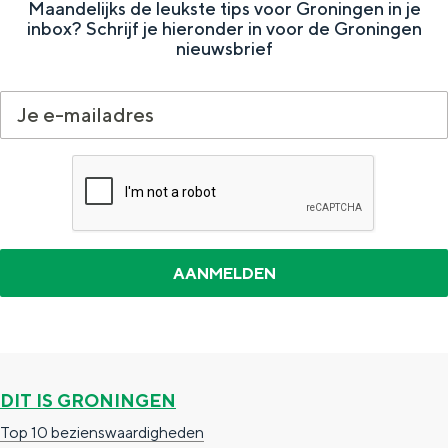
Met kinderen
Maandelijks de leukste tips voor Groningen in je
inbox? Schrijf je hieronder in voor de Groningen
n
e
Theater, muziek en musea
nieuwsbrief
d
N
e
a
REISIDEEËN
N
t
Een week in Stad en Ommeland
a
u
Een dag op pad in Groningen stad
t
u
u
r
u
r
DIT IS GRONINGEN
Dagtripjes zonder auto
Top 10 bezienswaardigheden