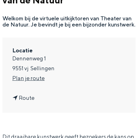
van de Natuur
g
Wat ga jij doen?
e
Welkom bij de virtuele uitkijktoren van Theater van
Zomerwandelingen in Groningen
de Natuur. Je bevindt je bij een bijzonder kunstwerk.
Zwemplekken
DIT IS GRONINGEN
Locatie
Dennenweg 1
9551 vj
Sellingen
n
Plan je route
a
n
a
Route
a
r
a
V
Top 10
r
i
bezienswaardigheden
Dit draaibare kunstwerk geeft bezoekers de kans op
V
r