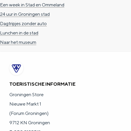
e
h
S
Een week in Stad en Ommeland
r
e
i
24 uur in Groningen stad
t
E
e
Dagtripjes zonder auto
a
n
z
Lunchen in de stad
a
g
u
Naar het museum
l
l
r
H
i
d
u
s
e
i
h
u
TOERISTISCHE INFORMATIE
d
p
t
Groningen Store
i
a
s
Nieuwe Markt 1
g
g
c
(Forum Groningen)
e
e
h
9712 KN Groningen
t
e