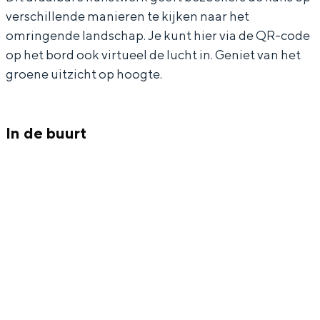
In Groningen ligt het allemaal opvallend
verschillende manieren te kijken naar het
i
t
dicht bij elkaar. De levendigheid van de
omringende landschap. Je kunt hier via de QR-code
r
u
stad, de stilte van een hofje, de
op het bord ook virtueel de lucht in. Geniet van het
weidsheid van het ommeland en de
t
e
groene uitzicht op hoogte.
sporen van een eeuwenoud verleden.
u
l
Stad
e
e
In de buurt
Provincie
l
u
Waddenkust
e
i
Natuurgebieden
u
t
i
k
t
i
WAT TE DOEN
k
j
i
k
j
t
k
o