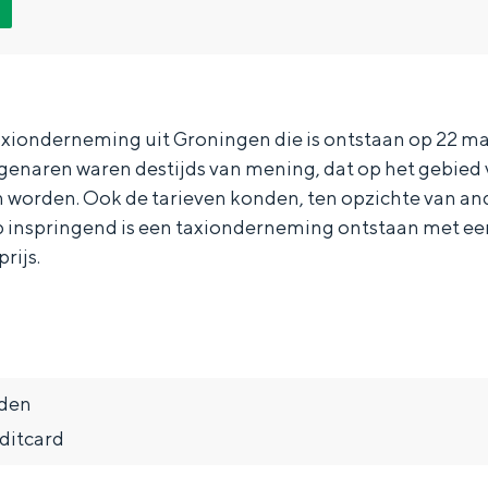
axionderneming uit Groningen die is ontstaan op 22 maa
igenaren waren destijds van mening, dat op het gebied
 worden. Ook de tarieven konden, ten opzichte van and
p inspringend is een taxionderneming ontstaan met ee
rijs.
eden
Bijzonder overnachten
editcard
. Van slapen in een voormalige graanzolder van een molen tot overnach