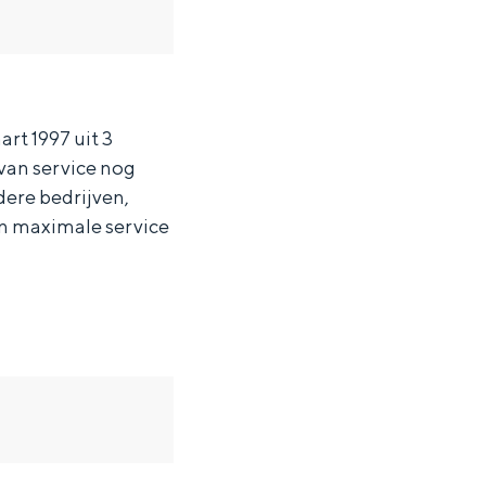
rt 1997 uit 3
 van service nog
ere bedrijven,
n maximale service
ten in een iglo van stro: Groningen biedt voor ieder wat wils.