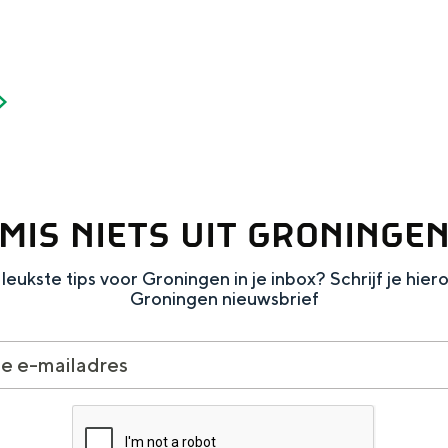
Dagtripjes zonder auto
veranderlijke landschap. Binen een mum van tijd sta je vanuit de stad 
MIS NIETS UIT GRONINGE
leukste tips voor Groningen in je inbox? Schrijf je hier
Groningen nieuwsbrief