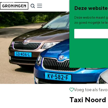
G
NU & NIEUW
Deze website
a
Uitagenda
Deze website maakt ge
n
Nieuwe winkels & horeca in 
zo goed mogelijk te l
a
a
r
d
e
h
o
m
e
De zomervakantie is begonnen! Dit
Voeg toe als favorie
Voeg toe als favo
p
Taxi Noord
Zomerwandelingen in Gron
a
Zwemplekken