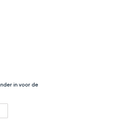
aan de Waddenzee, midden in het groen of bij een schattig
N
onder in voor de