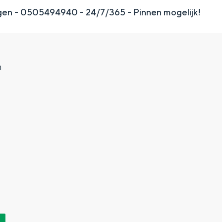
gen - 0505494940 - 24/7/365 - Pinnen mogelijk!
n
Top 10 bezienswaardighed
allend dicht bij elkaar. De levendigheid van de stad, de stilte van ee