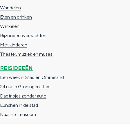
g
g
c
Wandelen
e
e
h
Eten en drinken
t
e
Winkelen
a
n
Bijzonder overnachten
a
S
Met kinderen
l
e
Theater, muziek en musea
:
i
REISIDEEËN
N
t
Een week in Stad en Ommeland
e
e
24 uur in Groningen stad
d
Dagtripjes zonder auto
e
Lunchen in de stad
r
Naar het museum
l
a