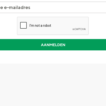
Dagtripjes zonder auto
veranderlijke landschap. Binen een mum van tijd sta je vanuit de stad 