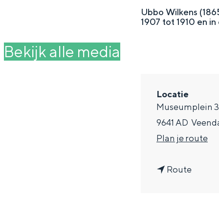
g
Ubbo Wilkens (186
1907 tot 1910 en in
e
DIT IS GRONINGEN
Bekijk alle media
Locatie
Museumplein 
9641 AD
Veen
n
Plan je route
a
n
a
Route
In Groningen ligt het allemaal opv
eeuwenoud verleden.
a
r
a
W
Stad
r
i
Provincie