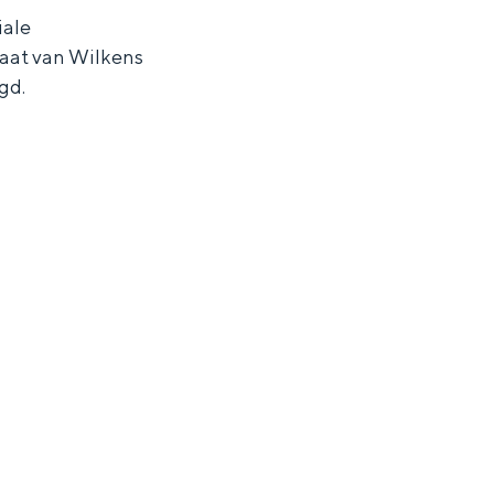
iale
gaat van Wilkens
gd.
ten in een iglo van stro: Groningen biedt voor ieder wat wils.