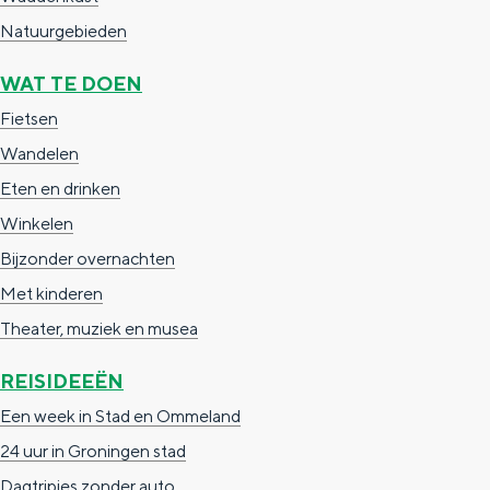
c
t
h
Natuurgebieden
t
o
e
WAT TE DOEN
e
t
n
Fietsen
e
h
S
Wandelen
r
e
i
Eten en drinken
t
E
e
Winkelen
a
n
z
Bijzonder overnachten
a
g
u
Met kinderen
l
l
r
Theater, muziek en musea
H
i
d
u
s
e
REISIDEEËN
i
h
u
Een week in Stad en Ommeland
d
p
t
24 uur in Groningen stad
i
a
s
Dagtripjes zonder auto