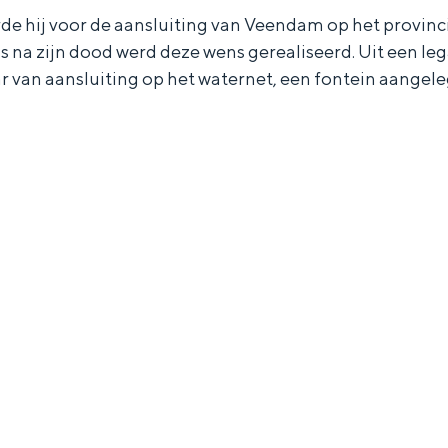
rde hij voor de aansluiting van Veendam op het provinc
s na zijn dood werd deze wens gerealiseerd. Uit een le
aar van aansluiting op het waternet, een fontein aangele
Bijzonder overnachten
. Van slapen in een voormalige graanzolder van een molen tot overnach