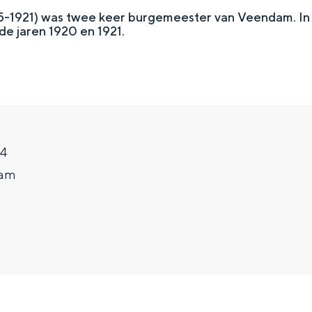
5-1921) was twee keer burgemeester van Veendam. In
 de jaren 1920 en 1921.
34
dam
Top 10 bezienswaardighed
allend dicht bij elkaar. De levendigheid van de stad, de stilte van ee