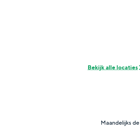
Fietsen
Wandelen
Eten & drinken
Winkelen
Overnachten
Met kinderen
Theater, muziek en musea
Bekijk alle locaties
REISIDEEËN
Een week in Stad en Ommel
Een dag op pad in Groninge
Maandelijks de 