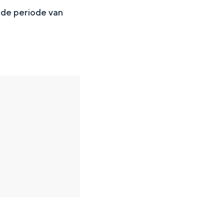
 de periode van
en
n hofje, de weidsheid van het ommeland en de sporen van een