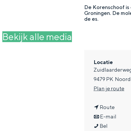
g
De Korenschoof is 
Groningen. De mole
e
DIT IS GRONINGEN
de es.
Bekijk alle media
Locatie
Zuidlaarderwe
9479 PK
Noord
n
Plan je route
a
In Groningen ligt het allemaal opv
n
a
Route
eeuwenoud verleden.
a
n
r
E-mail
Stad
D
a
a
D
Bel
Provincie