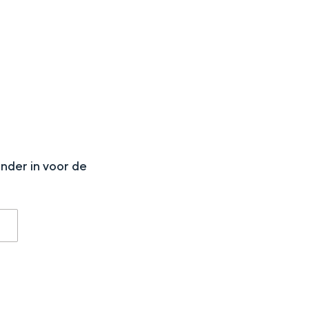
aan de Waddenzee, midden in het groen of bij een schattig
N
onder in voor de