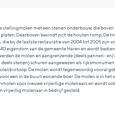
te stellingmolen met een stenen onderbouw, die boven 
platen. Daarboven bevindt zich de houten romp. De m
 die bij de laatste restauratie van 2004 tot 2005 zijn v
1940 eigendom van de gemeente Haren en wordt bediend
 werden de molen en aangrenzende (deels pannen- en) 
n deels stenen) schuren aangewezen als rijksmonument
olenbiotoop. De molen wordt tegenwoordig vooral geb
oor een in de buurt wonende boer. De molen is in het 
nmolen voor nieuwe vrijwillige molenaars en wordt oo
 vrijwillig molenaar in bedrijf gesteld.
Bijzonder overnachten
. Van slapen in een voormalige graanzolder van een molen tot overnach