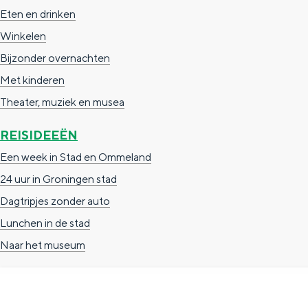
Eten en drinken
g
g
c
Winkelen
e
e
h
Bijzonder overnachten
t
e
Met kinderen
a
n
Theater, muziek en musea
a
S
l
e
REISIDEEËN
:
i
Een week in Stad en Ommeland
N
t
24 uur in Groningen stad
e
e
Dagtripjes zonder auto
d
Lunchen in de stad
e
Naar het museum
r
l
a