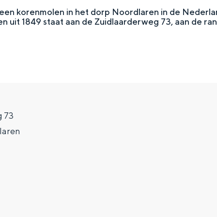
een korenmolen in het dorp Noordlaren in de Nederla
n uit 1849 staat aan de Zuidlaarderweg 73, aan de ran
g 73
laren
Top 10 bezienswaardighed
allend dicht bij elkaar. De levendigheid van de stad, de stilte van ee