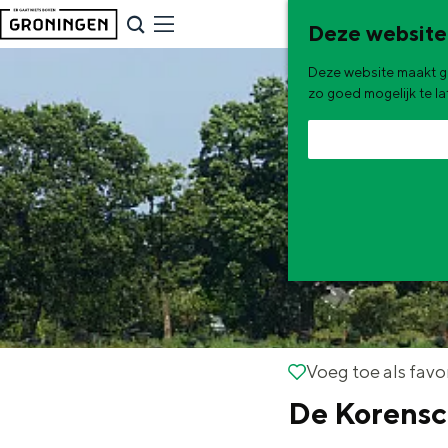
G
NU & NIEUW
Deze website
a
Uitagenda
Deze website maakt ge
n
Nieuwe winkels & horeca in 
zo goed mogelijk te l
a
a
r
d
e
h
o
m
e
De zomervakantie is begonnen! Dit
Voeg toe als favorie
Voeg toe als favo
p
De Korensc
Zomerwandelingen in Gron
a
Zwemplekken