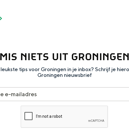
Dagtripjes zonder auto
veranderlijke landschap. Binen een mum van tijd sta je vanuit de stad 
MIS NIETS UIT GRONINGE
leukste tips voor Groningen in je inbox? Schrijf je hier
Groningen nieuwsbrief