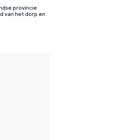
ndse provincie
d van het dorp en
en
n hofje, de weidsheid van het ommeland en de sporen van een