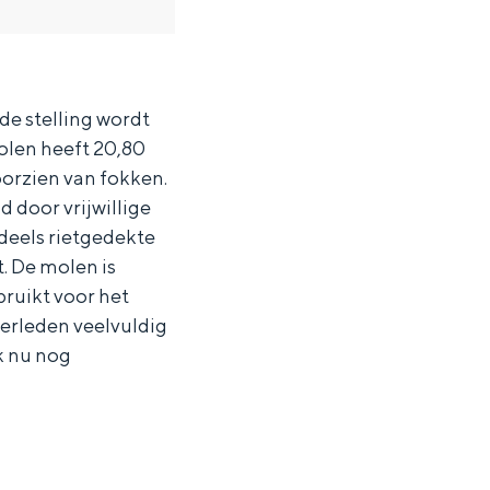
de stelling wordt
olen heeft 20,80
oorzien van fokken.
 door vrijwillige
deels rietgedekte
. De molen is
ruikt voor het
verleden veelvuldig
k nu nog
ten in een iglo van stro: Groningen biedt voor ieder wat wils.