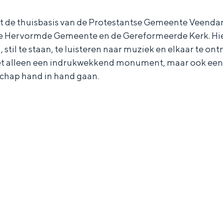
et de thuisbasis van de Protestantse Gemeente Veendam
 Hervormde Gemeente en de Gereformeerde Kerk. H
 stil te staan, te luisteren naar muziek en elkaar te o
iet alleen een indrukwekkend monument, maar ook een
chap hand in hand gaan.
Bijzonder overnachten
. Van slapen in een voormalige graanzolder van een molen tot overnach