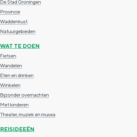
De Stad Groningen
c
t
h
Provincie
t
o
e
Waddenkust
e
t
n
Natuurgebieden
e
h
S
WAT TE DOEN
r
e
i
Fietsen
t
E
e
Wandelen
a
n
z
Eten en drinken
a
g
u
Winkelen
l
l
r
Bijzonder overnachten
H
i
d
Met kinderen
u
s
e
Theater, muziek en musea
i
h
u
d
p
t
REISIDEEËN
i
a
s