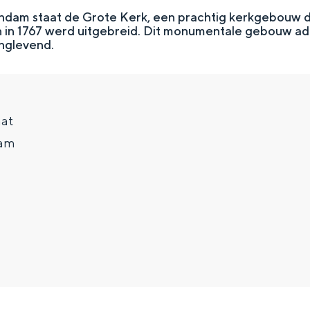
endam staat de Grote Kerk, een prachtig kerkgebouw da
en in 1767 werd uitgebreid. Dit monumentale gebouw a
inglevend.
aat
am
Top 10 bezienswaardighed
allend dicht bij elkaar. De levendigheid van de stad, de stilte van ee