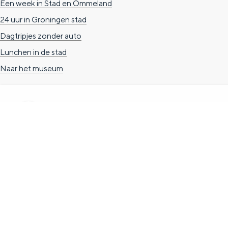
Een week in Stad en Ommeland
g
g
c
24 uur in Groningen stad
e
e
h
Dagtripjes zonder auto
t
e
Lunchen in de stad
a
n
Naar het museum
a
S
l
e
:
i
N
t
TOERISTISCHE INFORMATIE
e
e
d
Groningen Store
e
Nieuwe Markt 1
r
(Forum Groningen)
l
9712 KN Groningen
a
T. 050 3139741