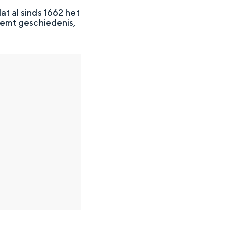
t al sinds 1662 het
demt geschiedenis,
en
n hofje, de weidsheid van het ommeland en de sporen van een