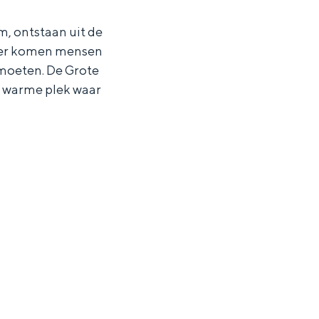
, ontstaan uit de
ier komen mensen
ntmoeten. De Grote
 warme plek waar
ten in een iglo van stro: Groningen biedt voor ieder wat wils.