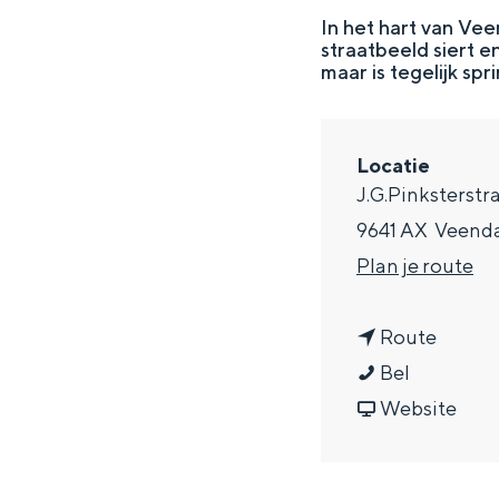
g
In het hart van Ve
straatbeeld siert 
e
DIT IS GRONINGEN
maar is tegelijk spr
Locatie
J.G.Pinksterstr
9641 AX
Veend
n
Plan je route
a
n
a
Route
G
a
r
Bel
In Groningen ligt het allemaal opv
r
a
v
G
Website
eeuwenoud verleden.
o
r
a
r
Stad
t
G
n
o
Provincie