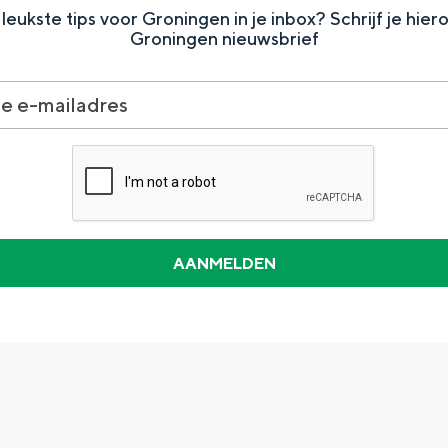
leukste tips voor Groningen in je inbox? Schrijf je hier
Groningen nieuwsbrief
Dagtripjes zonder auto
veranderlijke landschap. Binen een mum van tijd sta je vanuit de stad 