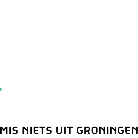
and
n stad
MIS NIETS UIT GRONINGE