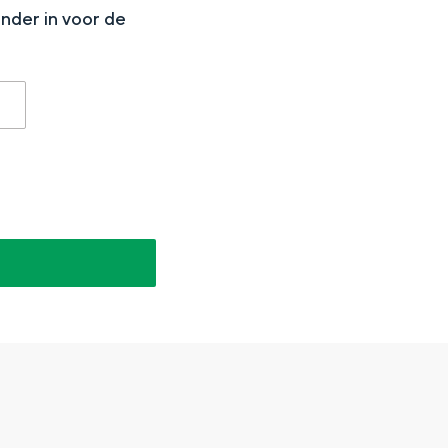
onder in voor de
aan de Waddenzee, midden in het groen of bij een schattig