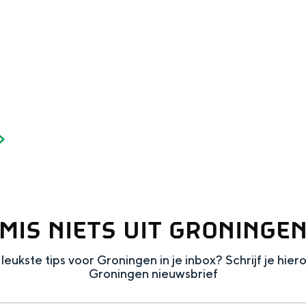
Dagtripjes zonder auto
veranderlijke landschap. Binen een mum van tijd sta je vanuit de stad 
MIS NIETS UIT GRONINGE
leukste tips voor Groningen in je inbox? Schrijf je hier
Groningen nieuwsbrief