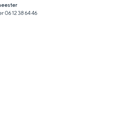
eester
r 06 12 38 64 46
and
n stad