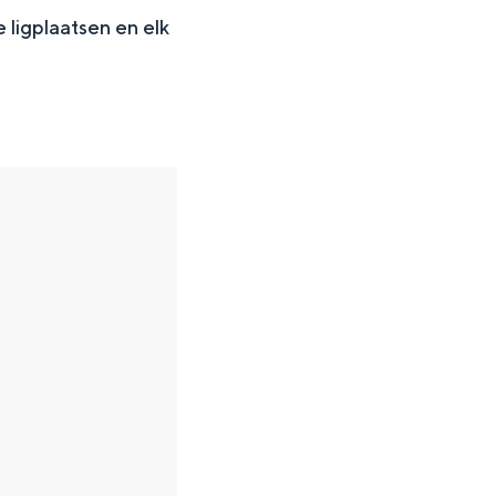
 ligplaatsen en elk
en
n hofje, de weidsheid van het ommeland en de sporen van een