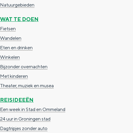
Natuurgebieden
g
g
c
e
e
h
WAT TE DOEN
t
e
Fietsen
a
n
Wandelen
a
S
Eten en drinken
l
e
Winkelen
:
i
Bijzonder overnachten
N
t
Met kinderen
e
e
Theater, muziek en musea
d
REISIDEEËN
e
Een week in Stad en Ommeland
r
24 uur in Groningen stad
l
Dagtripjes zonder auto
a