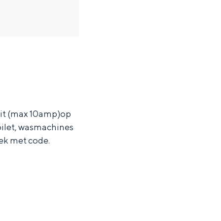
teit (max 10amp)op
oilet, wasmachines
hek met code.
ten in een iglo van stro: Groningen biedt voor ieder wat wils.