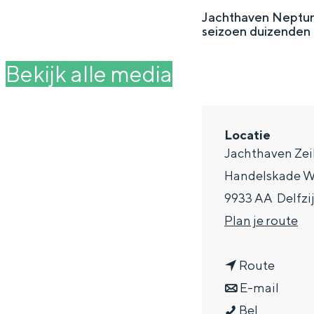
g
Jachthaven Neptunus
seizoen duizenden
e
DIT IS GRONINGEN
Bekijk alle media
Locatie
Jachthaven Zei
Handelskade W
9933 AA
Delfzij
n
Plan je route
a
In Groningen ligt het allemaal opv
eeuwenoud verleden.
n
a
Route
a
n
r
E-mail
Stad
J
a
a
J
Bel
Provincie