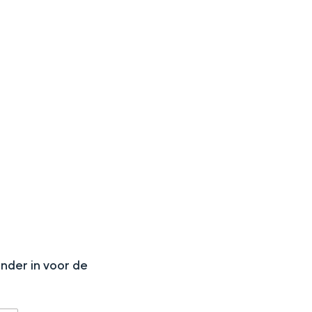
aan de Waddenzee, midden in het groen of bij een schattig
N
onder in voor de