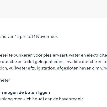
d van 1 april tot 1 November.
sel te bunkeren voor pleziervaart, water en elektrici
e douche en toilet gelegenheden, invalide douche en t
tion, vuilwater afzuig station, afgesloten haven d.m.v. 
meter
Bijzonder overnachten
en mogen de boten liggen
olang men zich houdt aan de havenregels.
. Van slapen in een voormalige graanzolder van een molen tot overnach