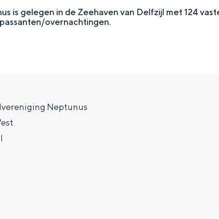
 is gelegen in de Zeehaven van Delfzijl met 124 vaste
 passanten/overnachtingen.
lvereniging Neptunus
est
l
Top 10 bezienswaardighed
allend dicht bij elkaar. De levendigheid van de stad, de stilte van ee