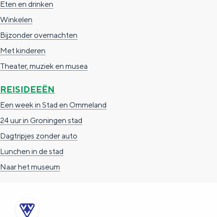
Eten en drinken
e
h
S
Winkelen
r
e
i
Bijzonder overnachten
t
E
e
Met kinderen
a
n
z
Theater, muziek en musea
a
g
u
l
l
r
REISIDEEËN
H
i
d
Een week in Stad en Ommeland
u
s
e
24 uur in Groningen stad
i
h
u
Dagtripjes zonder auto
d
p
t
Lunchen in de stad
i
a
s
Naar het museum
g
g
c
e
e
h
t
e