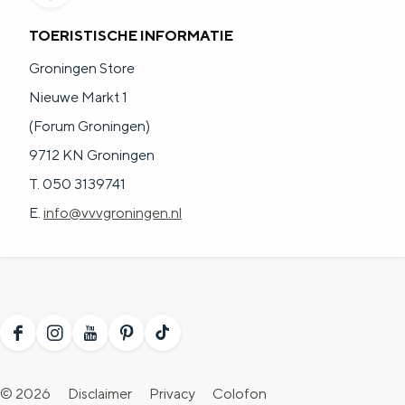
a
n
TOERISTISCHE INFORMATIE
a
S
Groningen Store
l
e
Nieuwe Markt 1
:
i
(Forum Groningen)
N
t
9712 KN Groningen
e
e
T. 050 3139741
d
E.
info@vvvgroningen.nl
e
r
l
a
n
F
I
Y
P
T
d
a
n
o
i
i
s
© 2026
Disclaimer
Privacy
Colofon
c
s
u
n
k