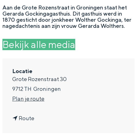
g
Wat ga jij doen?
Aan de Grote Rozenstraat in Groningen staat het
Gerarda Gockingagasthuis. Dit gasthuis werd in
e
Zomerwandelingen in Groningen
1870 gesticht door jonkheer Wolther Gockinga, ter
nagedachtenis aan zijn vrouw Gerarda Wolthers.
Zwemplekken
Bekijk alle media
DIT IS GRONINGEN
Locatie
Grote Rozenstraat 30
9712 TH
Groningen
n
Plan je route
a
n
a
Route
Top 10
a
r
bezienswaardigheden