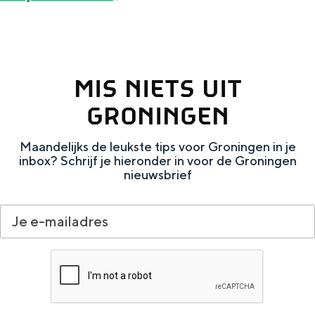
Met kinderen
Theater, muziek en musea
REISIDEEËN
MIS NIETS UIT
Een week in Stad en Ommeland
GRONINGEN
Een dag op pad in Groningen stad
Maandelijks de leukste tips voor Groningen in je
inbox? Schrijf je hieronder in voor de Groningen
nieuwsbrief
Dagtripjes zonder auto