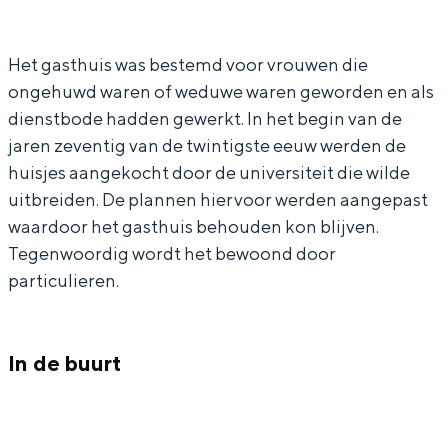
a
G
In Groningen ligt het allemaal opvallend
r
e
dicht bij elkaar. De levendigheid van de
stad, de stilte van een hofje, de
Het gasthuis was bestemd voor vrouwen die
G
r
weidsheid van het ommeland en de
ongehuwd waren of weduwe waren geworden en als
e
a
sporen van een eeuwenoud verleden.
dienstbode hadden gewerkt. In het begin van de
r
r
jaren zeventig van de twintigste eeuw werden de
Stad
a
d
huisjes aangekocht door de universiteit die wilde
Provincie
r
a
uitbreiden. De plannen hiervoor werden aangepast
Waddenkust
d
G
waardoor het gasthuis behouden kon blijven.
Natuurgebieden
Tegenwoordig wordt het bewoond door
a
o
particulieren.
G
c
WAT TE DOEN
o
k
c
i
In de buurt
k
n
i
g