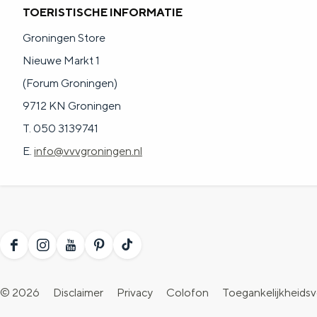
TOERISTISCHE INFORMATIE
g
g
c
Groningen Store
e
e
h
Nieuwe Markt 1
t
e
(Forum Groningen)
a
n
9712 KN Groningen
a
S
T. 050 3139741
l
e
E.
info@vvvgroningen.nl
:
i
N
t
e
e
d
e
F
I
Y
P
T
r
a
n
o
i
i
l
© 2026
Disclaimer
Privacy
Colofon
Toegankelijkheidsv
c
s
u
n
k
a