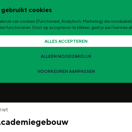
 gebruikt cookies
bruik van cookies (Functioneel, Analytisch, Marketing) die noodzakelij
de stad
aten functioneren. Door op accepteren te klikken, geef je aan hiermee 
ALLES ACCEPTEREN
Accepteer cookies om deze
content te zien.
ALLEEN NOODZAKELIJK
STEL JE COOKIE VOORKEUREN IN
VOORKEUREN AANPASSEN
Zomervakantie tips
 zijn de leukste uitjes voor kinderen in Stad en Ommeland voor deze 
t
riet
Academiegebouw
ingen