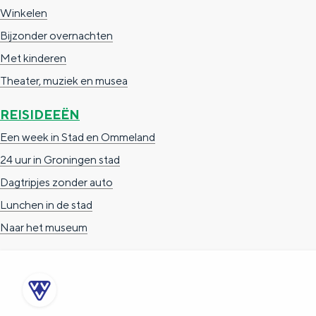
Winkelen
c
t
h
Bijzonder overnachten
t
o
e
Met kinderen
e
t
n
Theater, muziek en musea
e
h
S
r
e
i
REISIDEEËN
t
E
e
Een week in Stad en Ommeland
a
n
z
24 uur in Groningen stad
a
g
u
Dagtripjes zonder auto
l
l
r
Lunchen in de stad
H
i
d
Naar het museum
u
s
e
i
h
u
d
p
t
i
a
s