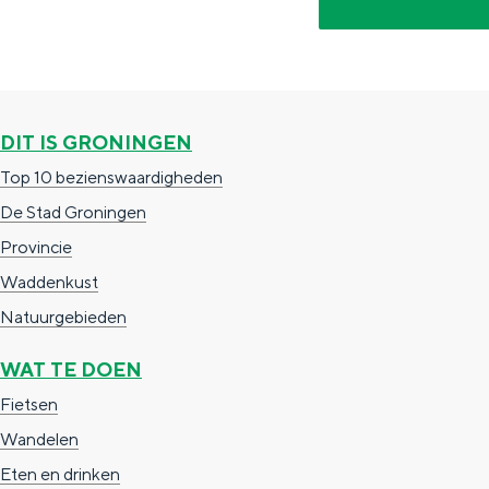
DIT IS GRONINGEN
Top 10 bezienswaardigheden
De rijkdom van Groningen is haar 
De Stad Groningen
wierdedorp.
Provincie
Lunchen in de stad
Waddenkust
Naar het museum
Natuurgebieden
WAT TE DOEN
S
n
nl
Fietsen
e
l
Nederlands
Wandelen
l
G
G
English
en
Deutsch
de
Eten en drinken
e
o
e