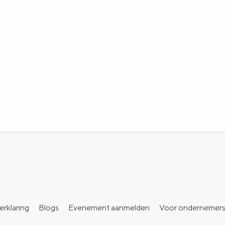
erklaring
Blogs
Evenement aanmelden
Voor ondernemer