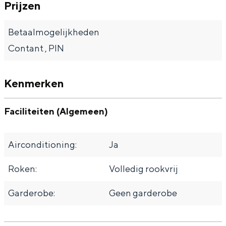
Met kinderen
Prijzen
r
a
Theater, muziek en musea
t
r
Betaalmogelijkheden
t
Contant , PIN
REISIDEEËN
Een week in Stad en Ommeland
Kenmerken
Een dag op pad in Groningen stad
Faciliteiten (Algemeen)
Airconditioning:
Ja
Roken:
Volledig rookvrij
Garderobe:
Geen garderobe
Dagtripjes zonder auto