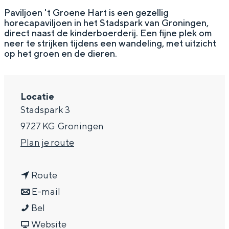
g
Wat ga jij doen?
Paviljoen 't Groene Hart is een gezellig
horecapaviljoen in het Stadspark van Groningen,
e
Zomerwandelingen in Groningen
direct naast de kinderboerderij. Een fijne plek om
neer te strijken tijdens een wandeling, met uitzicht
Zwemplekken
op het groen en de dieren.
DIT IS GRONINGEN
Locatie
Stadspark 3
9727 KG
Groningen
n
Plan je route
a
n
a
Route
a
n
r
E-mail
Top 10
P
a
a
P
Bel
bezienswaardigheden
a
r
a
v
a
Website