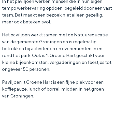
In het paviljoen werken mensen die in hun eigen
e
e
o
r
e
j
l
tempo werkervaring opdoen, begeleid door een vast
H
n
e
o
H
o
j
team. Dat maakt een bezoek niet alleen gezellig,
maar ook betekenisvol.
a
e
n
e
a
e
o
Bijzonder overnachten
r
H
e
n
r
n
e
Het paviljoen werkt samen met de Natuureducatie
t
a
H
e
t
'
n
Overnachten was nog nooit zo leuk. Van
van de gemeente Groningen en is regelmatig
slapen in een voormalige graanzolder
r
a
H
t
'
betrokken bij activiteiten en evenementen in en
van een molen tot overnachten in een
t
r
a
G
t
rond het park. Ook is 't Groene Hart geschikt voor
iglo van stro: Groningen biedt voor ieder
wat wils.
kleine bijeenkomsten, vergaderingen en feestjes tot
t
r
r
G
ongeveer 50 personen.
t
o
r
Fietsen
e
o
Wandelen
Paviljoen 't Groene Hart is een fijne plek voor een
n
e
koffiepauze, lunch of borrel, midden in het groen
Eten & drinken
van Groningen.
e
n
Winkelen
H
e
Overnachten
a
H