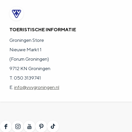
TOERISTISCHE INFORMATIE
Groningen Store
Nieuwe Markt 1
(Forum Groningen)
9712 KN Groningen
T. 050 3139741
E.
info@vvvgroningen.nl
F
I
Y
P
T