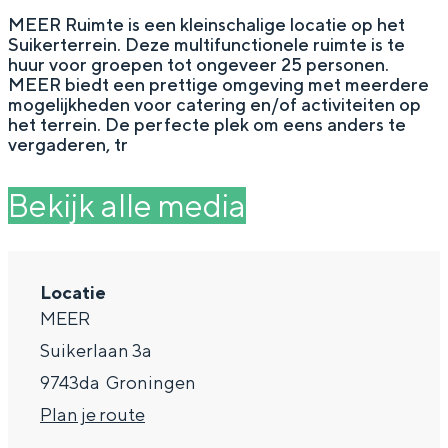
g
Wat ga jij doen?
MEER Ruimte is een kleinschalige locatie op het
Suikerterrein. Deze multifunctionele ruimte is te
e
Zomerwandelingen in Groningen
huur voor groepen tot ongeveer 25 personen.
MEER biedt een prettige omgeving met meerdere
Zwemplekken
mogelijkheden voor catering en/of activiteiten op
het terrein. De perfecte plek om eens anders te
vergaderen, tr
DIT IS GRONINGEN
Bekijk alle media
Locatie
MEER
Suikerlaan 3a
9743da
Groningen
Top 10
n
Plan je route
bezienswaardigheden
a