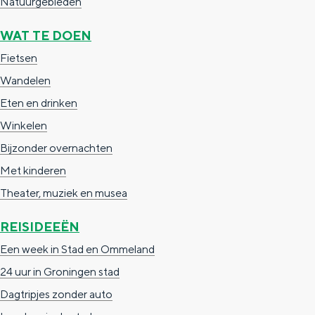
Natuurgebieden
a
n
a
S
WAT TE DOEN
l
e
Fietsen
:
i
Wandelen
N
t
Eten en drinken
e
e
Winkelen
d
Bijzonder overnachten
e
Met kinderen
r
Theater, muziek en musea
l
REISIDEEËN
a
Een week in Stad en Ommeland
n
24 uur in Groningen stad
d
Dagtripjes zonder auto
s