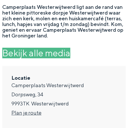
g
Wat ga jij doen?
Camperplaats Westerwijtwerd ligt aan de rand van
het kleine pittoreske dorpje Westerwijtwerd waar
e
Zomerwandelingen in Groningen
zich een kerk, molen en een huiskamercafé (terras,
lunch, hapjes van vrijdag t/m zondag) bevindt. Kom,
Zwemplekken
geniet en ervaar Camperplaats Westerwijtwerd op
het Groninger land.
DIT IS GRONINGEN
Bekijk alle media
Locatie
Camperplaats Westerwijtwerd
Dorpsweg, 34
9993TK
Westerwijtwerd
n
Plan je route
Top 10
bezienswaardigheden
a