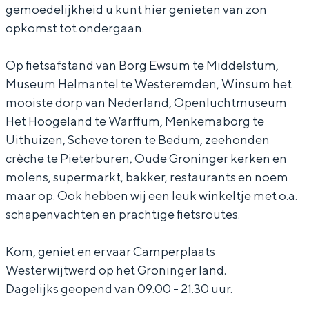
W
t
a
a
W
gemoedelijkheid u kunt hier genieten van zon
opkomst tot ondergaan.
e
s
t
a
e
s
W
s
t
s
Op fietsafstand van Borg Ewsum te Middelstum,
t
e
W
s
t
Bijzonder overnachten
Museum Helmantel te Westeremden, Winsum het
e
s
e
W
e
mooiste dorp van Nederland, Openluchtmuseum
Overnachten was nog nooit zo leuk. Van
r
t
s
e
r
Het Hoogeland te Warffum, Menkemaborg te
slapen in een voormalige graanzolder
van een molen tot overnachten in een
w
e
t
s
w
Uithuizen, Scheve toren te Bedum, zeehonden
iglo van stro: Groningen biedt voor ieder
crèche te Pieterburen, Oude Groninger kerken en
i
r
e
t
i
wat wils.
molens, supermarkt, bakker, restaurants en noem
j
w
r
e
j
maar op. Ook hebben wij een leuk winkeltje met o.a.
Fietsen
t
i
w
r
t
schapenvachten en prachtige fietsroutes.
Wandelen
w
j
i
w
w
Eten & drinken
e
t
j
i
e
Kom, geniet en ervaar Camperplaats
Winkelen
Westerwijtwerd op het Groninger land.
r
w
t
j
r
Dagelijks geopend van 09.00 - 21.30 uur.
Overnachten
d
e
w
t
d