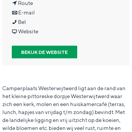
n
a
Route
In Groningen ligt het allemaal opvallend
dicht bij elkaar. De levendigheid van de
a
n
r
E-mail
stad, de stilte van een hofje, de
C
a
a
C
Bel
weidsheid van het ommeland en de
a
r
a
v
a
Website
sporen van een eeuwenoud verleden.
m
C
r
a
m
Stad
p
a
C
n
p
BEKIJK DE WEBSITE
Provincie
e
m
a
C
e
Waddenkust
r
p
m
a
r
Natuurgebieden
p
e
p
m
p
l
r
e
p
l
Camperplaats Westerwijtwerd ligt aan de rand van
WAT TE DOEN
het kleine pittoreske dorpje Westerwijtwerd waar
a
p
r
e
a
zich een kerk, molen en een huiskamercafé (terras,
a
l
p
r
a
lunch, hapjes van vrijdag t/m zondag) bevindt. Met
t
a
l
p
t
de landelijke ligging en vrij uitzicht op de koeien,
s
a
a
l
s
wilde bloemen etc. bieden wij veel rust, ruimte en