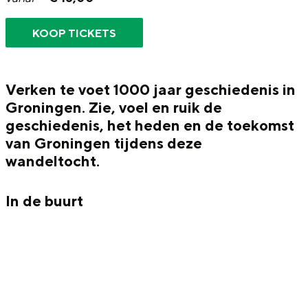
g
Wat ga jij doen?
e
KOOP TICKETS
Zomerwandelingen in Groningen
Zwemplekken
Verken te voet 1000 jaar geschiedenis in
Groningen. Zie, voel en ruik de
DIT IS GRONINGEN
geschiedenis, het heden en de toekomst
van Groningen tijdens deze
wandeltocht.
In de buurt
Top 10
bezienswaardigheden