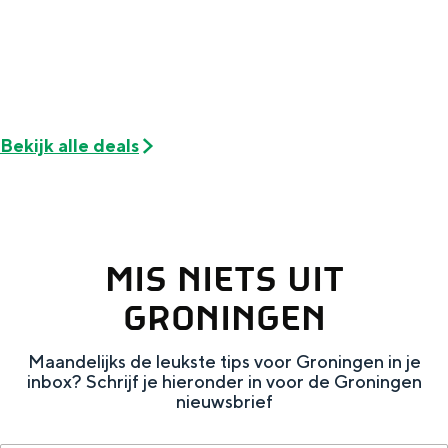
Bijzonder overnachten
Bekijk alle deals
Overnachten was nog nooit zo leuk. Van
slapen in een voormalige graanzolder
van een molen tot overnachten in een
iglo van stro: Groningen biedt voor ieder
wat wils.
MIS NIETS UIT
Fietsen
GRONINGEN
Wandelen
Eten & drinken
Maandelijks de leukste tips voor Groningen in je
inbox? Schrijf je hieronder in voor de Groningen
Winkelen
nieuwsbrief
Overnachten