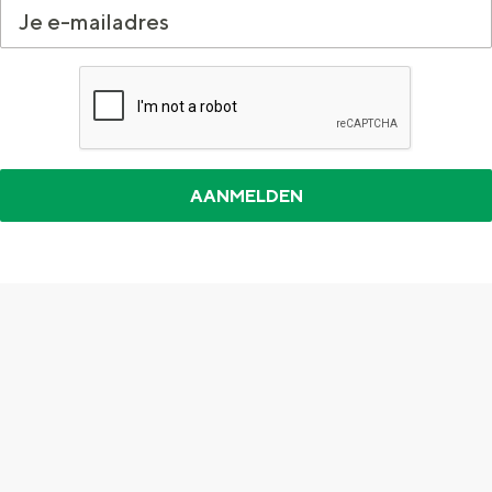
Met kinderen
Theater, muziek en musea
REISIDEEËN
Een week in Stad en Ommeland
Een dag op pad in Groningen stad
Top 10 bezienswaardigheden
De Stad Groningen
Dagtripjes zonder auto
Provincie