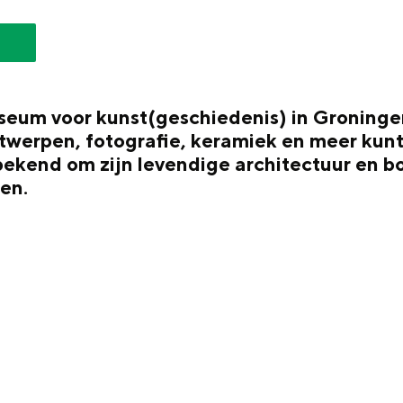
S
eum voor kunst(geschiedenis) in Groningen
ntwerpen, fotografie, keramiek en meer kunt
ekend om zijn levendige architectuur en b
en.
Top 10 bezienswaardighed
allend dicht bij elkaar. De levendigheid van de stad, de stilte van ee