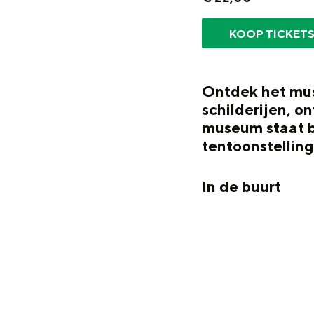
g
e
KOOP TICKET
DIT IS GRONINGEN
Ontdek het mus
schilderijen, o
museum staat b
tentoonstelling
In de buurt
In Groningen ligt het allemaal opv
eeuwenoud verleden.
Stad
Provincie