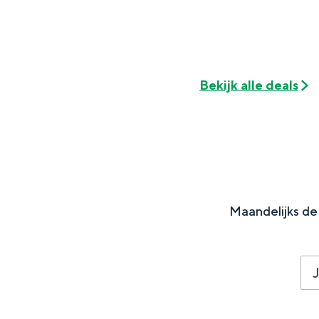
Fietsen
Wandelen
Eten & drinken
Winkelen
Bekijk alle deals
Overnachten
Met kinderen
Theater, muziek en musea
REISIDEEËN
Maandelijks de 
Een week in Stad en Ommel
Een dag op pad in Groninge