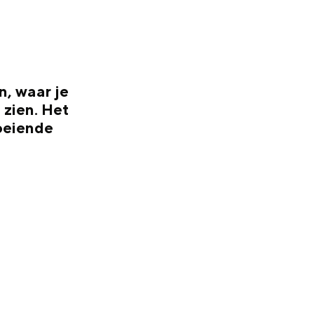
, waar je
 zien. Het
oeiende
en
n hofje, de weidsheid van het ommeland en de sporen van een