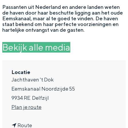
g
Wat ga jij doen?
Passanten uit Nederland en andere landen weten
de haven door haar beschutte ligging aan het oude
e
Zomerwandelingen in Groningen
Eemskanaal, maar al te goed te vinden. De haven
staat bekend om haar perfecte voorzieningen en
Zwemplekken
hartelijke ontvangst van de gasten.
Bekijk alle media
DIT IS GRONINGEN
Locatie
Jachthaven 't Dok
Eemskanaal Noordzijde 55
9934 RE
Delfzijl
n
Plan je route
Top 10
a
bezienswaardigheden
n
a
Route