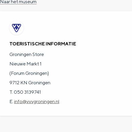
Naar het museum
a
n
a
S
l
e
:
i
N
t
TOERISTISCHE INFORMATIE
e
e
Groningen Store
d
Nieuwe Markt 1
e
(Forum Groningen)
r
9712 KN Groningen
l
T. 050 3139741
a
E.
info@vvvgroningen.nl
n
d
s