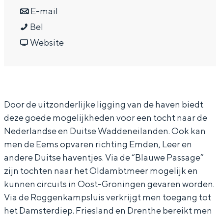
In Groningen ligt het allemaal opvallend
a
n
r
E-mail
dicht bij elkaar. De levendigheid van de
J
a
a
J
Bel
stad, de stilte van een hofje, de
weidsheid van het ommeland en de
a
r
a
v
a
Website
sporen van een eeuwenoud verleden.
c
J
r
a
c
h
a
J
n
h
Stad
t
c
a
J
t
Provincie
Door de uitzonderlijke ligging van de haven biedt
h
h
c
a
h
Waddenkust
deze goede mogelijkheden voor een tocht naar de
a
t
h
c
a
Natuurgebieden
Nederlandse en Duitse Waddeneilanden. Ook kan
v
h
t
h
v
men de Eems opvaren richting Emden, Leer en
e
a
h
t
e
WAT TE DOEN
andere Duitse haventjes. Via de “Blauwe Passage”
n
v
a
h
n
zijn tochten naar het Oldambtmeer mogelijk en
'
e
v
a
'
kunnen circuits in Oost-Groningen gevaren worden.
Via de Roggenkampsluis verkrijgt men toegang tot
t
n
e
v
t
het Damsterdiep. Friesland en Drenthe bereikt men
D
'
n
e
D