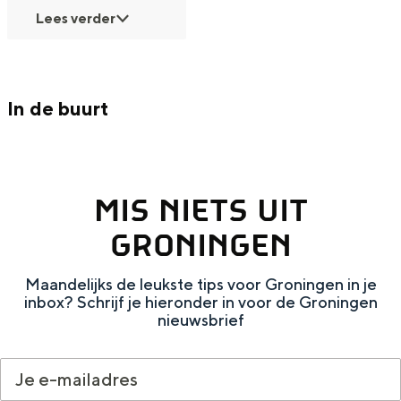
Met kinderen
Lees verder
Theater, muziek en musea
REISIDEEËN
In de buurt
Een week in Stad en Ommeland
Een dag op pad in Groningen stad
MIS NIETS UIT
GRONINGEN
Maandelijks de leukste tips voor Groningen in je
inbox? Schrijf je hieronder in voor de Groningen
nieuwsbrief
Dagtripjes zonder auto