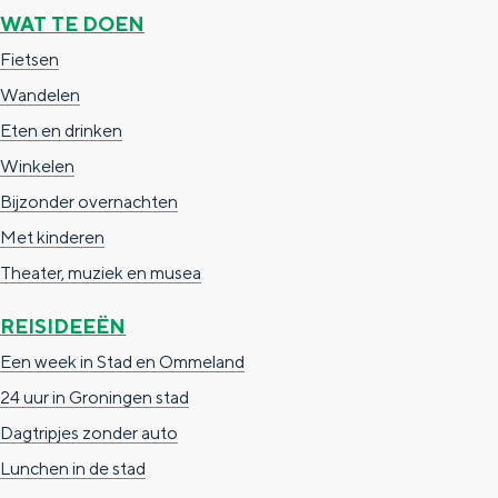
e
h
S
WAT TE DOEN
r
e
i
Fietsen
t
E
e
Wandelen
a
n
z
Eten en drinken
a
g
u
Winkelen
l
l
r
Bijzonder overnachten
H
i
d
Met kinderen
u
s
e
Theater, muziek en musea
i
h
u
REISIDEEËN
d
p
t
Een week in Stad en Ommeland
i
a
s
24 uur in Groningen stad
g
g
c
Dagtripjes zonder auto
e
e
h
Lunchen in de stad
t
e