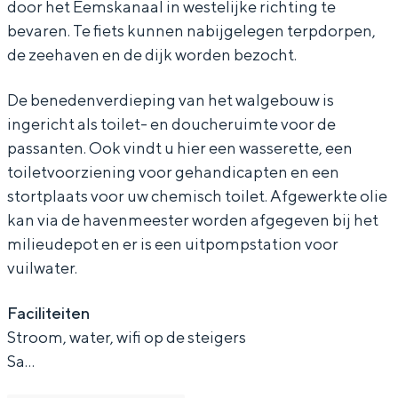
door het Eemskanaal in westelijke richting te
o
t
'
n
o
bevaren. Te fiets kunnen nabijgelegen terpdorpen,
k
D
t
'
k
de zeehaven en de dijk worden bezocht.
o
D
t
Bijzonder overnachten
De benedenverdieping van het walgebouw is
k
o
D
ingericht als toilet- en doucheruimte voor de
k
o
Overnachten was nog nooit zo leuk. Van
passanten. Ook vindt u hier een wasserette, een
slapen in een voormalige graanzolder
k
toiletvoorziening voor gehandicapten en een
van een molen tot overnachten in een
iglo van stro: Groningen biedt voor ieder
stortplaats voor uw chemisch toilet. Afgewerkte olie
wat wils.
kan via de havenmeester worden afgegeven bij het
milieudepot en er is een uitpompstation voor
Fietsen
vuilwater.
Wandelen
Eten & drinken
Faciliteiten
Stroom, water, wifi op de steigers
Winkelen
Sa…
Overnachten