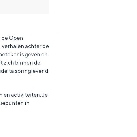
s de Open
verhalen achter de
betekenis geven en
t zich binnen de
delta springlevend
 en activiteiten. Je
tiepunten in
ten in een iglo van stro: Groningen biedt voor ieder wat wils.