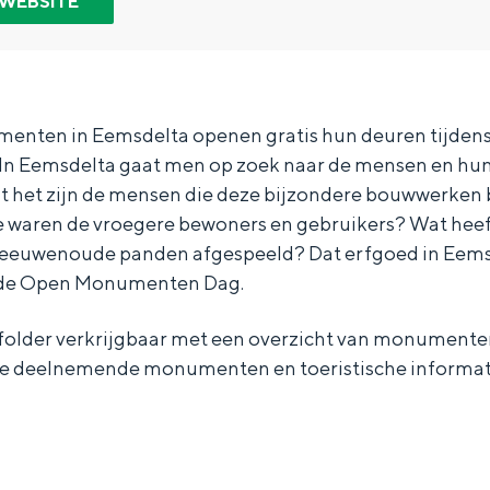
 WEBSITE
enten in Eemsdelta openen gratis hun deuren tijden
n Eemsdelta gaat men op zoek naar de mensen en hun 
het zijn de mensen die deze bijzondere bouwwerken 
 waren de vroegere bewoners en gebruikers? Wat heef
 eeuwenoude panden afgespeeld? Dat erfgoed in Eems
ens de Open Monumenten Dag.
tis folder verkrijgbaar met een overzicht van monumenten
j de deelnemende monumenten en toeristische informa
Bijzonder overnachten
. Van slapen in een voormalige graanzolder van een molen tot overnach