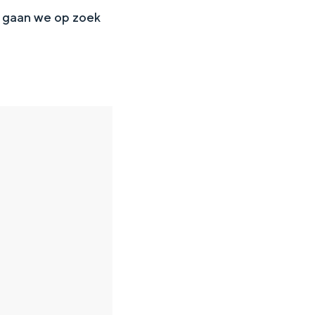
ta gaan we op zoek
en
n hofje, de weidsheid van het ommeland en de sporen van een