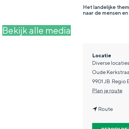
g
Het landelijke them
naar de mensen en
e
DIT IS GRONINGEN
Bekijk alle media
Locatie
Diverse locatie
Oude Kerkstraa
9901 JB
Regio 
n
Plan je route
a
In Groningen ligt het allemaal opv
eeuwenoud verleden.
n
a
Route
a
r
Stad
a
O
Provincie