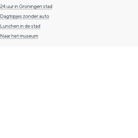
24 uur in Groningen stad
n
Dagtripjes zonder auto
d
Lunchen in de stad
s
Naar het museum
TOERISTISCHE INFORMATIE
Groningen Store
Nieuwe Markt 1
(Forum Groningen)
9712 KN Groningen
T. 050 3139741