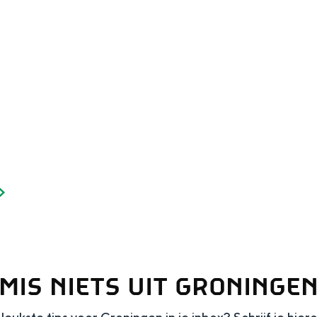
Dagtripjes zonder auto
veranderlijke landschap. Binen een mum van tijd sta je vanuit de stad 
MIS NIETS UIT GRONINGE