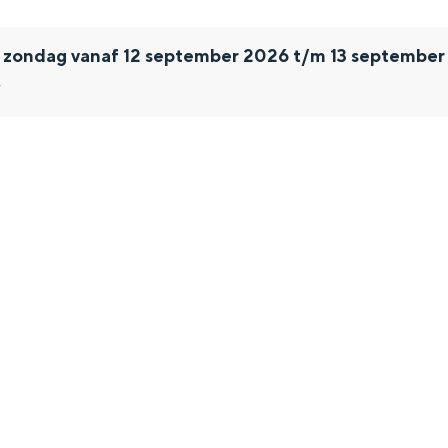
n zondag vanaf 12 september 2026 t/m 13 septembe
r
and
n stad