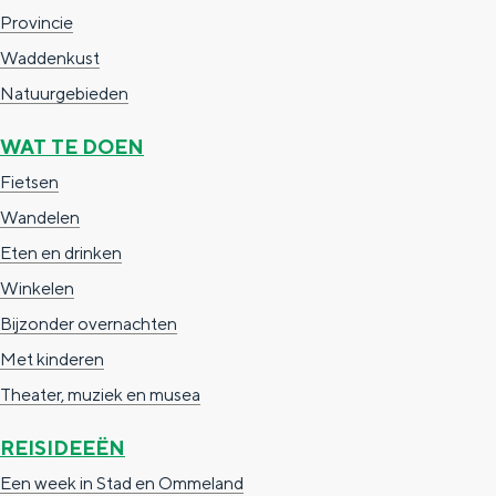
Provincie
g
g
c
Waddenkust
e
e
h
Natuurgebieden
t
e
a
n
WAT TE DOEN
a
S
Fietsen
l
e
Wandelen
:
i
Eten en drinken
N
t
Winkelen
e
e
Bijzonder overnachten
d
Met kinderen
e
Theater, muziek en musea
r
REISIDEEËN
l
Een week in Stad en Ommeland
a