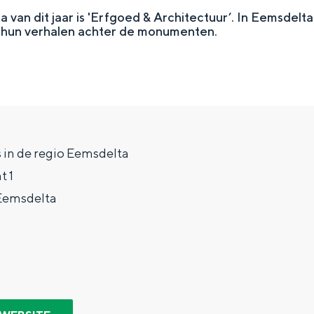
a van dit jaar is 'Erfgoed & Architectuur’. In Eemsdel
 hun verhalen achter de monumenten.
s in de regio Eemsdelta
t 1
Eemsdelta
Top 10 bezienswaardighed
allend dicht bij elkaar. De levendigheid van de stad, de stilte van ee