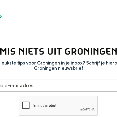
Dagtripjes zonder auto
veranderlijke landschap. Binen een mum van tijd sta je vanuit de stad 
MIS NIETS UIT GRONINGE
leukste tips voor Groningen in je inbox? Schrijf je hier
Groningen nieuwsbrief