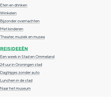
Eten en drinken
g
g
c
Winkelen
e
e
h
Bijzonder overnachten
t
e
Met kinderen
a
n
Theater, muziek en musea
a
S
l
e
REISIDEEËN
:
i
Een week in Stad en Ommeland
N
t
24 uur in Groningen stad
e
e
Dagtripjes zonder auto
d
Lunchen in de stad
e
Naar het museum
r
l
a