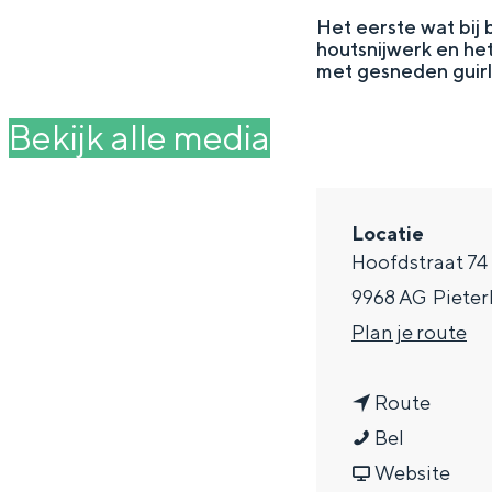
g
Het eerste wat bij 
houtsnijwerk en het
e
DIT IS GRONINGEN
met gesneden guirl
Bekijk alle media
Locatie
Hoofdstraat 74
9968 AG
Piete
n
Plan je route
a
In Groningen ligt het allemaal opv
n
a
Route
eeuwenoud verleden.
P
a
r
Bel
Stad
e
a
v
P
Website
Provincie