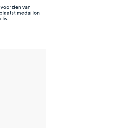
s voorzien van
plaatst medaillon
lis.
en
n hofje, de weidsheid van het ommeland en de sporen van een