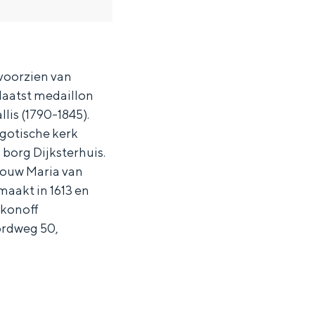
 voorzien van
plaatst medaillon
is (1790-1845).
 gotische kerk
 borg Dijksterhuis.
rouw Maria van
maakt in 1613 en
akonoff
ordweg 50,
ten in een iglo van stro: Groningen biedt voor ieder wat wils.