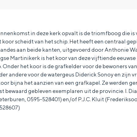
binnenkomst in deze kerk opvalt is de triomfboog die is
 koor scheidt van het schip. Het heeft een centraal ge
andes aan beide kanten, uitgevoerd door Anthonie Wall
ngse Martinikerk is het koor van deze vijftiende eeuwse
. Onder het koor is de grafkelder voor de bewoners van
er andere voor de watergeus Diderick Sonoy en zijn v
oor bijna het aanzien van een grafkapel. Ze werden ge
t bewaard gebleven exemplaren uit de provincie. I. Di
eterburen, 0595-528401) en/of P.J.C. Kluit (Frederikso
-528607)
Bijzonder overnachten
. Van slapen in een voormalige graanzolder van een molen tot overnach