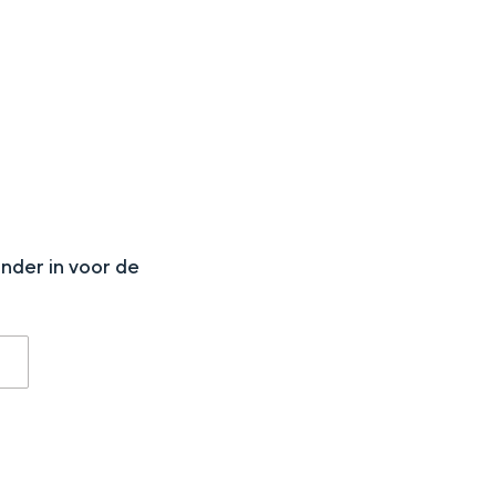
aan de Waddenzee, midden in het groen of bij een schattig
N
onder in voor de