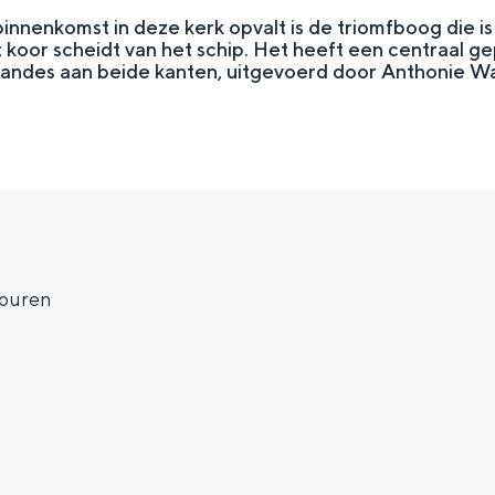
binnenkomst in deze kerk opvalt is de triomfboog die i
 koor scheidt van het schip. Het heeft een centraal ge
andes aan beide kanten, uitgevoerd door Anthonie Wal
rburen
Top 10 bezienswaardighed
allend dicht bij elkaar. De levendigheid van de stad, de stilte van ee