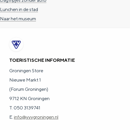
Dagtripjes zonder auto
e
h
S
Lunchen in de stad
r
e
i
Naar het museum
t
E
e
a
n
z
a
g
u
l
l
r
H
i
d
TOERISTISCHE INFORMATIE
u
s
e
Groningen Store
i
h
u
Nieuwe Markt 1
d
p
t
(Forum Groningen)
i
a
s
9712 KN Groningen
g
g
c
T. 050 3139741
e
e
h
E.
info@vvvgroningen.nl
t
e