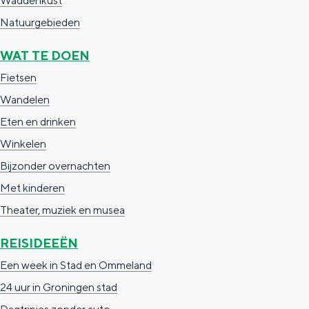
Waddenkust
De rijkdom van Groningen is haar
veranderlijke landschap. Binen een mum
Natuurgebieden
van tijd sta je vanuit de stad aan de
Waddenzee, midden in het groen of bij
WAT TE DOEN
een schattig wierdedorp.
Fietsen
Lunchen in de stad
Wandelen
Naar het museum
Eten en drinken
Winkelen
S
n
nl
Bijzonder overnachten
e
l
Nederlands
Met kinderen
l
G
G
English
en
Deutsch
de
Theater, muziek en musea
e
o
e
REISIDEEËN
c
t
h
Een week in Stad en Ommeland
t
o
e
24 uur in Groningen stad
e
t
n