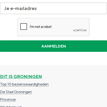
Met kinderen
Theater, muziek en musea
REISIDEEËN
Een week in Stad en Ommeland
Een dag op pad in Groningen stad
DIT IS GRONINGEN
Top 10 bezienswaardigheden
De Stad Groningen
Dagtripjes zonder auto
Provincie