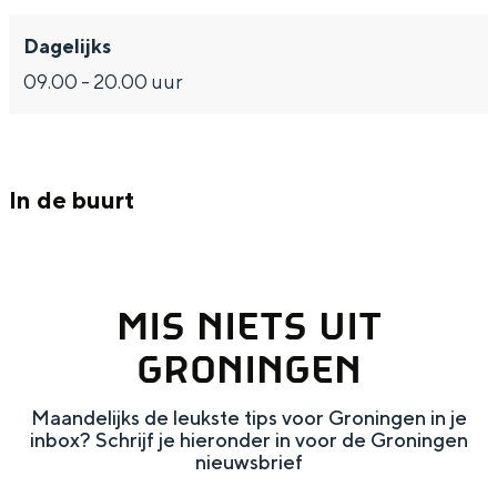
z
l
P
r
z
i
e
l
P
i
Dagelijks
e
z
e
l
e
09.00 - 20.00 uur
r
i
z
e
r
Bijzonder overnachten
e
i
z
Overnachten was nog nooit zo leuk. Van
r
e
i
slapen in een voormalige graanzolder
In de buurt
r
e
van een molen tot overnachten in een
iglo van stro: Groningen biedt voor ieder
r
wat wils.
MIS NIETS UIT
Fietsen
Wandelen
GRONINGEN
Eten & drinken
Maandelijks de leukste tips voor Groningen in je
Winkelen
inbox? Schrijf je hieronder in voor de Groningen
nieuwsbrief
Overnachten