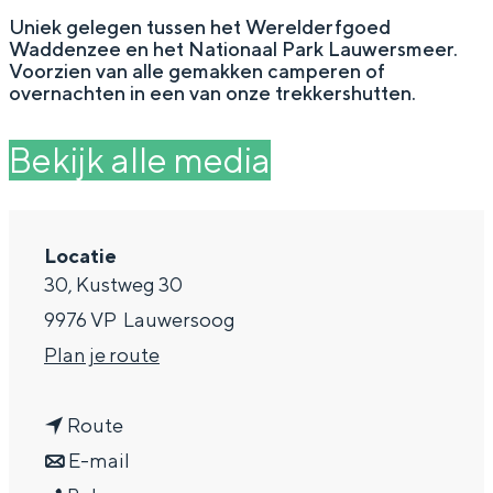
g
Wat ga jij doen?
Uniek gelegen tussen het Werelderfgoed
Waddenzee en het Nationaal Park Lauwersmeer.
e
Zomerwandelingen in Groningen
Voorzien van alle gemakken camperen of
overnachten in een van onze trekkershutten.
Zwemplekken
Bekijk alle media
DIT IS GRONINGEN
Locatie
30, Kustweg 30
9976 VP
Lauwersoog
n
Plan je route
a
n
a
Route
Top 10
a
n
r
E-mail
bezienswaardigheden