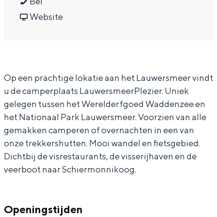
L
a
a
L
Bel
In Groningen ligt het allemaal opvallend
a
r
a
v
a
Website
dicht bij elkaar. De levendigheid van de
stad, de stilte van een hofje, de
u
L
r
a
u
weidsheid van het ommeland en de
w
a
L
n
w
sporen van een eeuwenoud verleden.
e
u
a
L
e
Stad
Op een prachtige lokatie aan het Lauwersmeer vindt
r
w
u
a
r
Provincie
u de camperplaats LauwersmeerPlezier. Uniek
s
e
w
u
s
gelegen tussen het Werelderfgoed Waddenzee en
Waddenkust
m
r
e
w
m
het Nationaal Park Lauwersmeer. Voorzien van alle
Natuurgebieden
e
s
r
e
e
gemakken camperen of overnachten in een van
e
m
s
r
e
onze trekkershutten. Mooi wandel en fietsgebied.
WAT TE DOEN
r
e
m
s
r
Dichtbij de visrestaurants, de visserijhaven en de
veerboot naar Schiermonnikoog.
P
e
e
m
P
l
r
e
e
l
e
P
r
e
e
Openingstijden