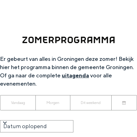
g
Wat ga jij doen?
e
Zomerwandelingen in Groningen
Zwemplekken
ZOMERPROGRAMMA
DIT IS GRONINGEN
Er gebeurt van alles in Groningen deze zomer! Bekijk
hier het programma binnen de gemeente Groningen.
Of ga naar de complete
uitagenda
voor alle
evenementen.
W
W
S
Vandaag
Morgen
Dit weekend
K
a
o
a
i
n
r
t
Top 10
e
n
t
bezienswaardigheden
z
s