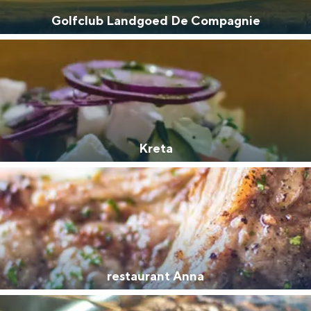
Golfclub Landgoed De Compagnie
Kreta
and
n stad
restaurant Anna