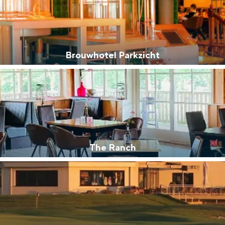
Brouwhotel Parkzicht
The Ranch
Bijzonder overnachten
. Van slapen in een voormalige graanzolder van een molen tot overnach