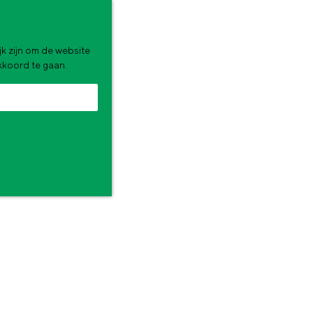
k zijn om de website
akkoord te gaan.
zomervakantie. Wat ga jij doen?