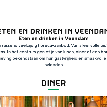
ETEN EN DRINKEN IN VEENDA
Eten en drinken in Veendam
rrassend veelzijdig horeca-aanbod. Van sfeervolle bist
ns. In het centrum geniet je van lunch, diner of een borr
geving bekendstaan om hun gastvrijheid en smaakvolle
invloeden.
Top 10 bezienswaardighed
DINER
allend dicht bij elkaar. De levendigheid van de stad, de stilte van ee