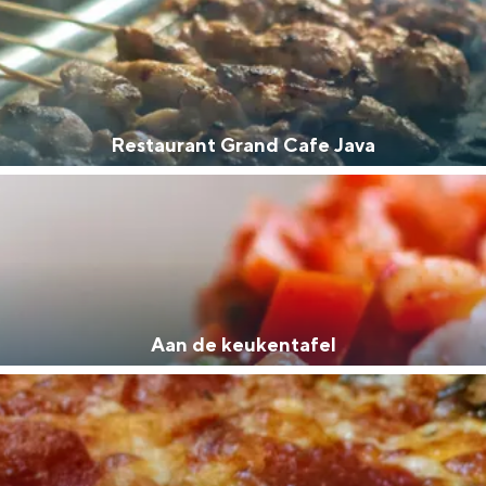
Restaurant Grand Cafe Java
Dagtripjes zonder auto
veranderlijke landschap. Binen een mum van tijd sta je vanuit de stad 
Aan de keukentafel