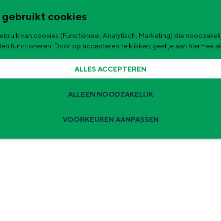
 gebruikt cookies
bruik van cookies (Functioneel, Analytisch, Marketing) die noodzakelij
de stad
aten functioneren. Door op accepteren te klikken, geef je aan hiermee 
ALLES ACCEPTEREN
ALLEEN NOODZAKELIJK
VOORKEUREN AANPASSEN
Zomervakantie tips
 zijn de leukste uitjes voor kinderen in Stad en Ommeland voor deze 
ingen