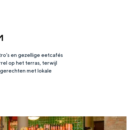
M
ro’s en gezellige eetcafés
el op het terras, terwijl
 gerechten met lokale
en
n hofje, de weidsheid van het ommeland en de sporen van een