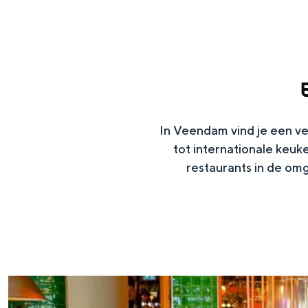
g
e
DIT IS GRONINGEN
In Veendam vind je een ve
tot internationale keuke
restaurants in de om
In Groningen ligt het allemaal opv
eeuwenoud verleden.
Stad
B
Provincie
r