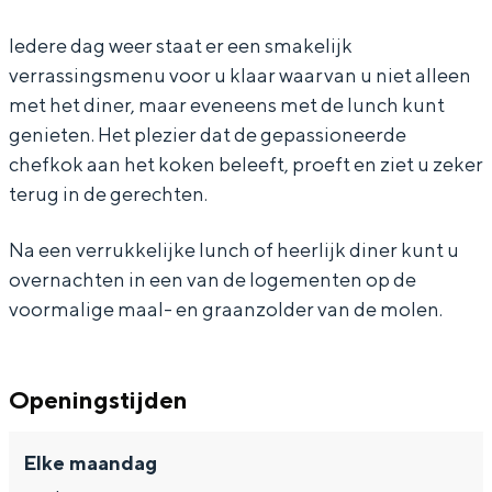
l
M
e
D
l
t
s
Iedere dag weer staat er een smakelijk
e
o
M
e
e
a
t
verrassingsmenu voor u klaar waarvan u niet alleen
n
l
o
M
n
u
a
met het diner, maar eveneens met de lunch kunt
Bijzonder overnachten
a
e
l
o
a
r
u
genieten. Het plezier dat de gepassioneerde
chefkok aan het koken beleeft, proeft en ziet u zeker
a
n
e
l
a
a
r
Overnachten was nog nooit zo leuk. Van
slapen in een voormalige graanzolder
terug in de gerechten.
r
a
n
e
r
n
a
van een molen tot overnachten in een
a
a
n
t
n
iglo van stro: Groningen biedt voor ieder
Na een verrukkelijke lunch of heerlijk diner kunt u
wat wils.
r
a
a
D
t
overnachten in een van de logementen op de
r
a
e
D
voormalige maal- en graanzolder van de molen.
Fietsen
r
M
e
Wandelen
o
M
Eten & drinken
Openingstijden
l
o
Winkelen
e
l
Overnachten
Elke maandag
n
e