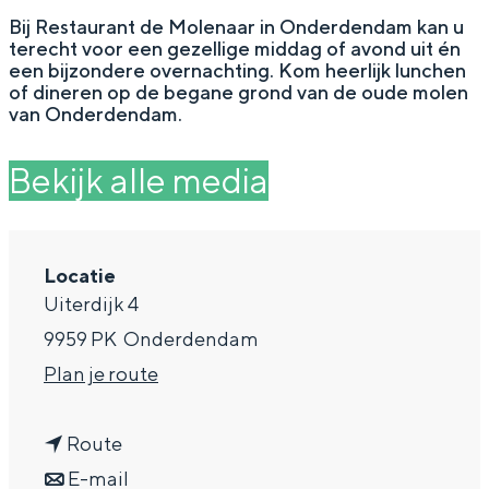
g
Wat ga jij doen?
Bij Restaurant de Molenaar in Onderdendam kan u
terecht voor een gezellige middag of avond uit én
e
Zomerwandelingen in Groningen
een bijzondere overnachting. Kom heerlijk lunchen
of dineren op de begane grond van de oude molen
Zwemplekken
van Onderdendam.
Bekijk alle media
DIT IS GRONINGEN
Locatie
Uiterdijk 4
9959 PK
Onderdendam
n
Plan je route
a
Top 10
n
a
Route
bezienswaardigheden
a
n
r
E-mail