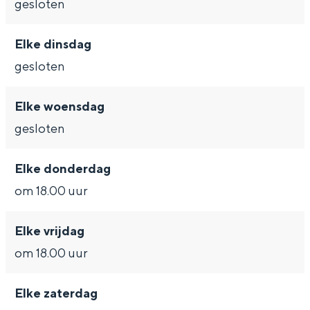
Met kinderen
gesloten
a
n
Theater, muziek en musea
a
a
Elke dinsdag
r
a
gesloten
REISIDEEËN
r
Een week in Stad en Ommeland
Elke woensdag
Een dag op pad in Groningen stad
gesloten
Elke donderdag
om 18.00 uur
Elke vrijdag
om 18.00 uur
Dagtripjes zonder auto
Elke zaterdag