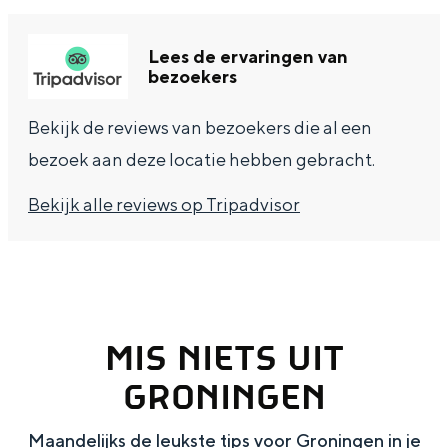
a
n
a
S
Lees de ervaringen van
bezoekers
l
e
:
i
Bekijk de reviews van bezoekers die al een
N
t
bezoek aan deze locatie hebben gebracht.
e
e
Bekijk alle reviews op Tripadvisor
d
e
r
l
a
MIS NIETS UIT
n
GRONINGEN
d
s
Maandelijks de leukste tips voor Groningen in je